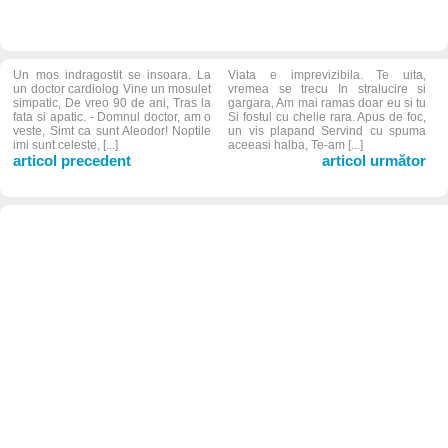
Un mos indragostit se insoara. La
Viata e imprevizibila. Te uita,
un doctor cardiolog Vine un mosulet
vremea se trecu In stralucire si
simpatic, De vreo 90 de ani, Tras la
gargara, Am mai ramas doar eu si tu
fata si apatic. - Domnul doctor, am o
Si fostul cu chelie rara. Apus de foc,
veste, Simt ca sunt Aleodor! Noptile
un vis plapand Servind cu spuma
imi sunt celeste, [...]
aceeasi halba, Te-am [...]
articol precedent
articol următor