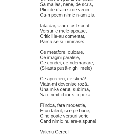
Sa ma las, nene, de scris,
Plini de draci si de venin
Ca-n poem nimic n-am zis.
Iata dar, c-am fost socat!
Versurile mele-apoase,
Criticii le-au comentat,
Parca se si luminase:
Ce metafore, culoare,
Ce imagini paralele,
Ce condei, ce-ndemanare,
(Si-asta pusǎ-n ghilimele)
Ce aprecieri, ce stimǎ!
Viata-mi devenise rozǎ...
Una mi-a cerut, sublimǎ,
Sa-i trimit chiar si o poza.
Fi'ndca, fara modestie,
E-un talent, si e pe bune,
Cine poate versuri scrie
Cand nimic nu are-a spune!
Valeriu Cercel