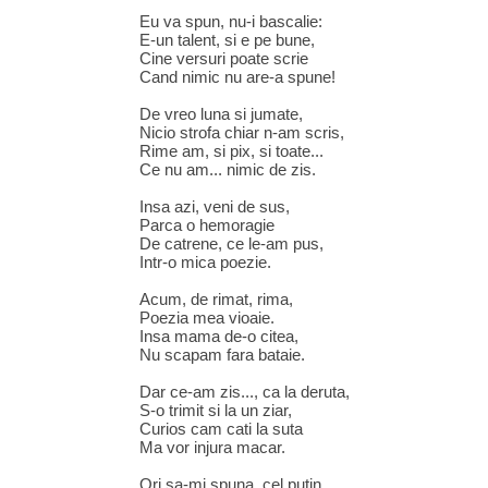
Eu va spun, nu-i bascalie:
E-un talent, si e pe bune,
Cine versuri poate scrie
Cand nimic nu are-a spune!
De vreo luna si jumate,
Nicio strofa chiar n-am scris,
Rime am, si pix, si toate...
Ce nu am... nimic de zis.
Insa azi, veni de sus,
Parca o hemoragie
De catrene, ce le-am pus,
Intr-o mica poezie.
Acum, de rimat, rima,
Poezia mea vioaie.
Insa mama de-o citea,
Nu scapam fara bataie.
Dar ce-am zis..., ca la deruta,
S-o trimit si la un ziar,
Curios cam cati la suta
Ma vor injura macar.
Ori sa-mi spuna, cel putin,