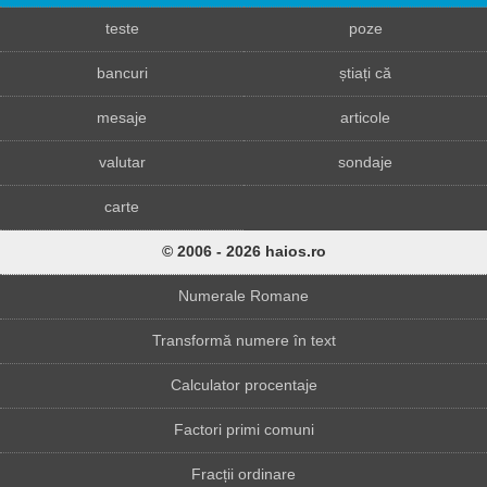
teste
poze
bancuri
știați că
mesaje
articole
valutar
sondaje
carte
© 2006 - 2026 haios.ro
Numerale Romane
Transformă numere în text
Calculator procentaje
Factori primi comuni
Fracții ordinare