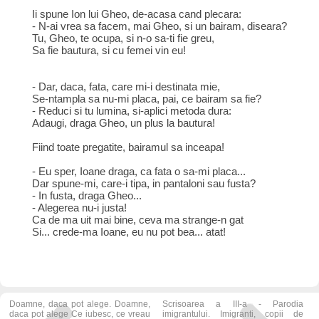
Ii spune Ion lui Gheo, de-acasa cand plecara:
- N-ai vrea sa facem, mai Gheo, si un bairam, diseara?
Tu, Gheo, te ocupa, si n-o sa-ti fie greu,
Sa fie bautura, si cu femei vin eu!
- Dar, daca, fata, care mi-i destinata mie,
Se-ntampla sa nu-mi placa, pai, ce bairam sa fie?
- Reduci si tu lumina, si-aplici metoda dura:
Adaugi, draga Gheo, un plus la bautura!
Fiind toate pregatite, bairamul sa inceapa!
- Eu sper, Ioane draga, ca fata o sa-mi placa...
Dar spune-mi, care-i tipa, in pantaloni sau fusta?
- In fusta, draga Gheo...
- Alegerea nu-i justa!
Ca de ma uit mai bine, ceva ma strange-n gat
Si... crede-ma Ioane, eu nu pot bea... atat!
Doamne, daca pot alege. Doamne,
Scrisoarea a III-a - Parodia
daca pot alege Ce iubesc, ce vreau
imigrantului. Imigranti, copii de