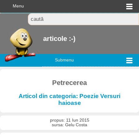
Menu
articole :-)
Submenu
Petrecerea
Articol din categoria: Poezie Versuri
haioase
propus: 11 Iun 2015
sursa: Gelu Costa