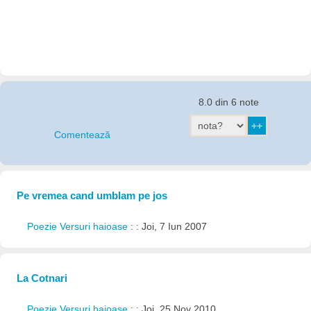
8.0 din 6 note
Comentează
Pe vremea cand umblam pe jos
Poezie Versuri haioase
: : Joi, 7 Iun 2007
La Cotnari
Poezie Versuri haioase
: : Joi, 25 Nov 2010