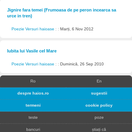
Jignire fara temei (Frumoasa de pe peron incearca sa
urce in tren)
Poezie Versuri haioase
: : Marți, 6 Nov 2012
Iubita lui Vasile cel Mare
Poezie Versuri haioase
: : Duminică, 26 Sep 2010
Ro
En
despre haios.ro
sugestii
termeni
cookie policy
teste
poze
bancuri
știați că