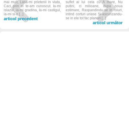
mai mult, Lasa-mi prietenii in viata,
suflet ai lui cela cu A mare, Nu
Caci prin ei te-am cunoscut. Ia-mi
putini, ci milioane, dupa noua
islazul, ia-mi gradina, Ia-mi castigul,
estimare, Raspandindu-se in roiuri,
ia-mi si-o [...]
intind corturi uriase Si-ascunzandu-
articol precedent
se in ele tot fac planuri [...]
articol următor