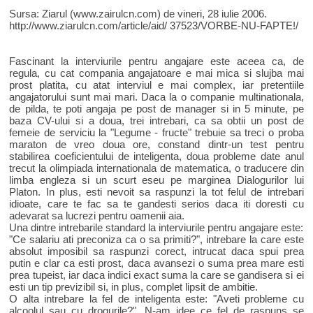
Sursa: Ziarul (www.zairulcn.com) de vineri, 28 iulie 2006.
http://www.ziarulcn.com/article/aid/ 37523/VORBE-NU-FAPTE!/
Fascinant la interviurile pentru angajare este aceea ca, de
regula, cu cat compania angajatoare e mai mica si slujba mai
prost platita, cu atat interviul e mai complex, iar pretentiile
angajatorului sunt mai mari. Daca la o companie multinationala,
de pilda, te poti angaja pe post de manager si in 5 minute, pe
baza CV-ului si a doua, trei intrebari, ca sa obtii un post de
femeie de serviciu la "Legume - fructe" trebuie sa treci o proba
maraton de vreo doua ore, constand dintr-un test pentru
stabilirea coeficientului de inteligenta, doua probleme date anul
trecut la olimpiada internationala de matematica, o traducere din
limba engleza si un scurt eseu pe marginea Dialogurilor lui
Platon. In plus, esti nevoit sa raspunzi la tot felul de intrebari
idioate, care te fac sa te gandesti serios daca iti doresti cu
adevarat sa lucrezi pentru oamenii aia.
Una dintre intrebarile standard la interviurile pentru angajare este:
"Ce salariu ati preconiza ca o sa primiti?", intrebare la care este
absolut imposibil sa raspunzi corect, intrucat daca spui prea
putin e clar ca esti prost, daca avansezi o suma prea mare esti
prea tupeist, iar daca indici exact suma la care se gandisera si ei
esti un tip previzibil si, in plus, complet lipsit de ambitie.
O alta intrebare la fel de inteligenta este: "Aveti probleme cu
alcoolul sau cu drogurile?". N-am idee ce fel de raspuns se