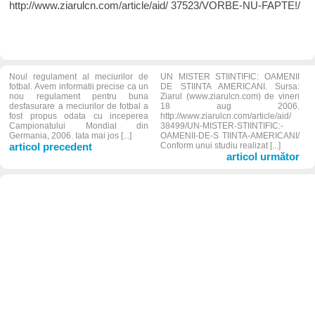
http://www.ziarulcn.com/article/aid/ 37523/VORBE-NU-FAPTE!/
Noul regulament al meciurilor de
UN MISTER STIINTIFIC: OAMENII
fotbal. Avem informatii precise ca un
DE STIINTA AMERICANI. Sursa:
nou regulament pentru buna
Ziarul (www.ziarulcn.com) de vineri
desfasurare a meciurilor de fotbal a
18 aug 2006.
fost propus odata cu inceperea
http://www.ziarulcn.com/article/aid/
Campionatului Mondial din
38499/UN-MISTER-STIINTIFIC:-
Germania, 2006. Iata mai jos [...]
OAMENII-DE-S TIINTA-AMERICANI/
articol precedent
Conform unui studiu realizat [...]
articol următor