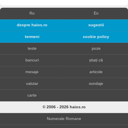
Ro
En
despre haios.ro
sugestii
termeni
cookie policy
teste
poze
bancuri
știați că
mesaje
articole
valutar
sondaje
carte
© 2006 - 2026 haios.ro
Numerale Romane