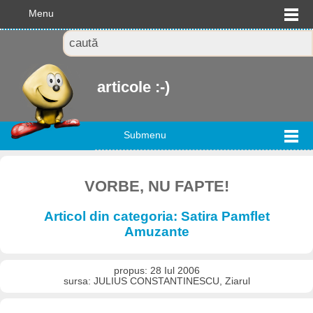
Menu
articole :-)
Submenu
VORBE, NU FAPTE!
Articol din categoria: Satira Pamflet
Amuzante
propus: 28 Iul 2006
sursa: JULIUS CONSTANTINESCU, Ziarul