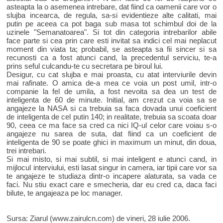
asteapta la o asemenea intrebare, dat fiind ca oamenii care vor o
slujba incearca, de regula, sa-si evidentieze alte calitati, mai
putin pe aceea ca pot baga sub masa tot schimbul doi de la
uzinele "Semanatoarea". Si tot din categoria intrebarilor abile
face parte si cea prin care esti invitat sa indici cel mai neplacut
moment din viata ta; probabil, se asteapta sa fii sincer si sa
recunosti ca a fost atunci cand, la precedentul serviciu, te-a
prins seful culcandu-te cu secretara pe biroul lui.
Desigur, cu cat slujba e mai proasta, cu atat interviurile devin
mai rafinate. O amica de-a mea ce voia un post umil, intr-o
companie la fel de umila, a fost nevoita sa dea un test de
inteligenta de 60 de minute. Initial, am crezut ca voia sa se
angajeze la NASA si ca trebuia sa faca dovada unui coeficient
de inteligenta de cel putin 140; in realitate, trebuia sa scoata doar
90, ceea ce ma face sa cred ca nici IQ-ul celor care voiau s-o
angajeze nu sarea de suta, dat fiind ca un coeficient de
inteligenta de 90 se poate ghici in maximum un minut, din doua,
trei intrebari.
Si mai misto, si mai subtil, si mai inteligent e atunci cand, in
mijlocul interviului, esti lasat singur in camera, iar tipii care vor sa
te angajeze te studiaza dintr-o incapere alaturata, sa vada ce
faci. Nu stiu exact care e smecheria, dar eu cred ca, daca faci
bilute, te angajeaza pe loc manager.
Sursa: Ziarul (www.zairulcn.com) de vineri, 28 iulie 2006.