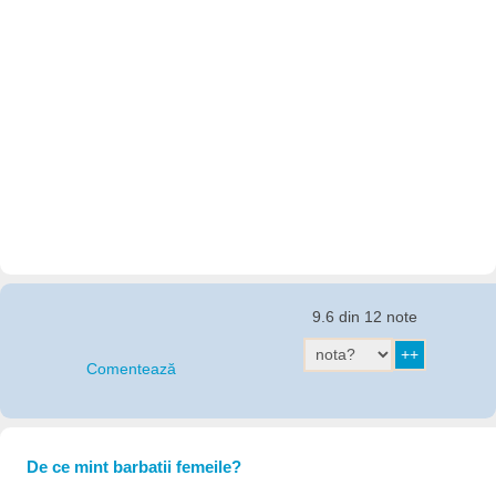
9.6 din 12 note
Comentează
De ce mint barbatii femeile?