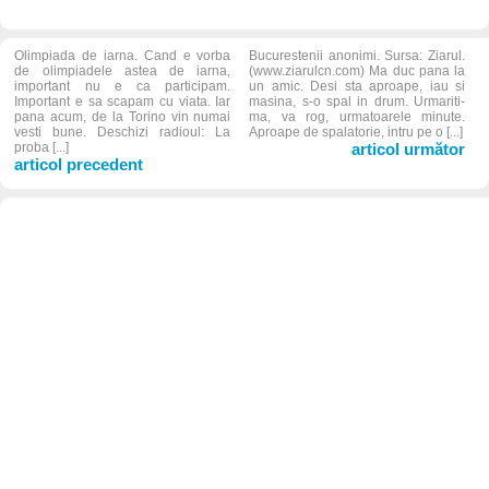
Olimpiada de iarna. Cand e vorba
Bucurestenii anonimi. Sursa: Ziarul.
de olimpiadele astea de iarna,
(www.ziarulcn.com) Ma duc pana la
important nu e ca participam.
un amic. Desi sta aproape, iau si
Important e sa scapam cu viata. Iar
masina, s-o spal in drum. Urmariti-
pana acum, de la Torino vin numai
ma, va rog, urmatoarele minute.
vesti bune. Deschizi radioul: La
Aproape de spalatorie, intru pe o [...]
proba [...]
articol următor
articol precedent