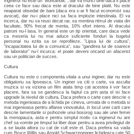
Inginerul nu este un "workaholic", dar va munci bine daca ii place
ceea ce face sau daca este al dracului de bine platit. Nu este
neaparat obsedat de bani (daca era s-ar fi facut economist sau
avocat), dar nu-i place nici sa faca implozie intestinala. El va
incerca, dar nu va reusi decat rar, sa mentina ritmul de viata din
facultate, 90% frecat de menta, 10% efort intens. Al dracului
patroni nu-l lasa. In general este un tip orientat, care daca vede
ca meseria lui nu mai aduce suficiente fonduri la bugetul
personal nu ezita sa se reprofileze. "Lipsa lui de cultura",
"incapacitatea lui de a comunica", sau "gandirea lui de soarece
de laborator" nu-l incurca: el poate deveni oricand un afacerist
sau un politician de succes.
Cultura
Cultura nu este o componenta vitala a unui inginer, dar nu este
obligatoriu sa lipseasca. Un inginer va citi o carte, va asculta
muzica si va viziona un film atata timp cat acestea ii vor face
placere, fara sa se gandesca la faptul ca prin asta el isi face
upgrade la nivelul de cultura. Daca prefera o carte care descrie o
metoda ingenioasa de a lichida pe cineva, urmata de o metoda si
mai ingenioasa pentru aflarea vinovatului, in locul unei carti care
descrie lamentarile si psihozele unui bosorog sau ale unei femei
la menopauza, asta e pentru simplul motiv ca inginerul nu are
chef sa vomite pe timpul lui liber doar pentru a avea privilegiul de
a se lauda altora cu cat de cult este el. Daca prefera sa vada
cum Bruce Willis sau Arnold Schwarzenegger lichideaza cate 50