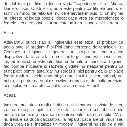
de dobitoci per film in loc sa vada "capodoperele" lui Mircea
Danieliuc sau Cristi Puiu, asta este pentru ca filmele pentru el
sunt un mijloc de relaxare, nu de enervare in plus. Si un inginer
nu citeste niciodata poezie, decat daca vrea sa impresioneze o
femeie, ceea ce pana la urma este un lucru laudabil si il iertam.
Etica
Adevaratul punct slab al inginerului este etica, si probabil ca
acolo bate si madam Pipi-Pipi cand vorbeste de tehnicienii lui
Ceausescu. Inginerii in general se ocupa sa construiasca
dispozitive, fara sa-si faca prea multe griji cine este beneficiarul
lor, iar motivul nu este intotdeauna de natura financiara. Inginerii
fac bombe nucleare si rachete ghidate nu neaparat pentru ca
sunt platiti pentru asta (dar nu strica) si nici pentru ca le-ar place
foarte mult sa ucida oameni (nu mai mult ca altor barbati, cel
putin), ci pentru ca sunt dispozitive complexe, de inalta precizie,
si e o placere sa arate ca pot face asa ceva. E cool!
Acasa
Inginerul nu este cu mult diferit de ceilalti oameni in viata de zi cu
zi... cu exceptia faptului ca el este in stare sa schimbe un bec
ars, sa monteze o priza sau un intrerupator, sau un cablu TV, si
nu trebuie sa duca calculatorul la reparat daca are un virus sau
daca vrea sa-si instaleze un modem. Inginerul nu stie ce e aia