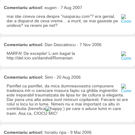
Comentariu articol:
eugen - 7 Aug 2007
mai stie cineva ceva despre "nasparau.com"? era genial,
dar a disparut de ceva vreme... a murit, se mai gaseste pe
undeva? va reveni pe net?
Comentariu articol:
Dan Dascalescu - 7 Nov 2006
MARFA! De exceptie! L-am bagat la
http://del.icio.us/dandvd/Romanian
Comentariu articol:
Simi - 20 Aug 2006
Pamflet ca pamflet, da mica dumneavoastra compunere
tradeaza intr-o oarecare masura faptu ca ghilda inginerilor
este ireparabil traumatizata de lipsa lor de cultura si eleganta.
Dar pana una alta astea sunt nimicuri copilaresti. Fiecare isi are
rolul si locu lui in lume. Nimeni nu e mai important ca altu in
contributia (benefica
) pe care o aduce lumii in care
traim. Asa ca, CIOCU MIC!
Comentariu articol:
horatiu ripa - 9 Mai 2006