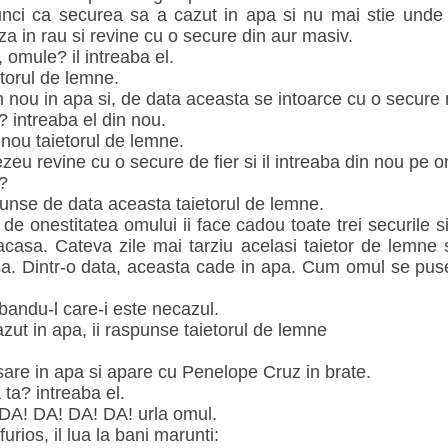
tunci ca securea sa a cazut in apa si nu mai stie unde
 in rau si revine cu o secure din aur masiv.
 omule? il intreaba el.
torul de lemne.
 nou in apa si, de data aceasta se intoarce cu o secure 
? intreaba el din nou.
nou taietorul de lemne.
eu revine cu o secure de fier si il intreaba din nou pe 
?
spunse de data aceasta taietorul de lemne.
 onestitatea omului ii face cadou toate trei securile si
t acasa. Cateva zile mai tarziu acelasi taietor de lemne
sa. Dintr-o data, aceasta cade in apa. Cum omul se pus
bandu-l care-i este necazul.
ut in apa, ii raspunse taietorul de lemne
re in apa si apare cu Penelope Cruz in brate.
 ta? intreaba el.
DA! DA! DA! DA! urla omul.
rios, il lua la bani marunti: