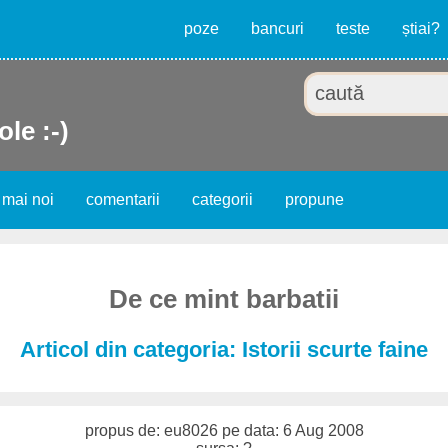
poze
bancuri
teste
știai?
ole :-)
 mai noi
comentarii
categorii
propune
De ce mint barbatii
Articol din categoria: Istorii scurte faine
propus de: eu8026 pe data: 6 Aug 2008