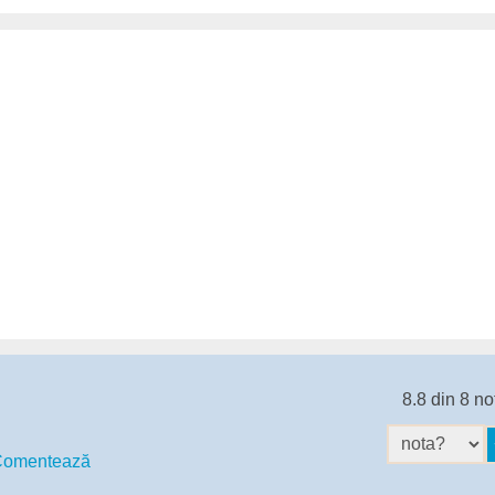
8.8 din 8 no
omentează