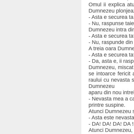
Omul ii explica a
Dumnezeu plonjeaza
- Asta e securea ta,
- Nu, raspunse taie
Dumnezeu intra din
- Asta e securea ta
- Nu, raspunde din 
A treia oara Dumnez
- Asta e securea ta
- Da, asta e, ii ra
Dumnezeu, miscat de
se intoarce ferici
raului cu nevasta 
Dumnezeu
aparu din nou intre
- Nevasta mea a caz
printre suspine.
Atunci Dumnezeu sa
- Asta este nevasta
- DA! DA! DA! DA !
Atunci Dumnezeu, fu