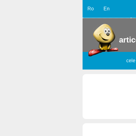
Ro
En
artic
cele