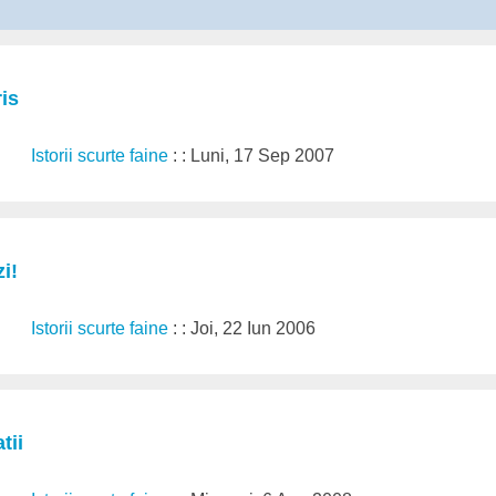
is
Istorii scurte faine
: : Luni, 17 Sep 2007
i!
Istorii scurte faine
: : Joi, 22 Iun 2006
tii