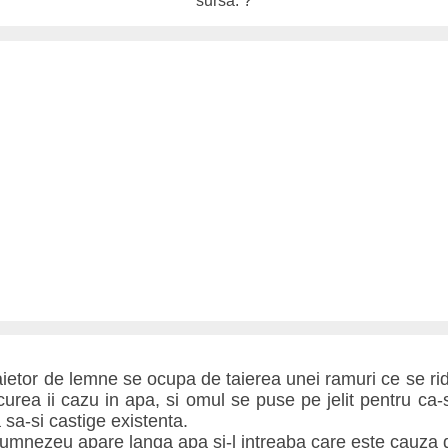
sursa: ?
taietor de lemne se ocupa de taierea unei ramuri ce se rid
rea ii cazu in apa, si omul se puse pe jelit pentru ca-s
 sa-si castige existenta.
mnezeu apare langa apa si-l intreaba care este cauza di