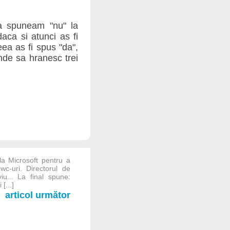
a spuneam "nu" la
aca si atunci as fi
ea as fi spus "da",
nde sa hranesc trei
a Microsoft pentru a
c-uri. Directorul de
iu... La final spune:
[...]
articol următor