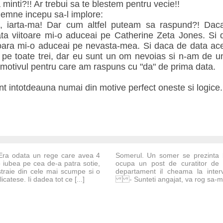
 minti?!! Ar trebui sa te blestem pentru vecie!!
 lemne incepu sa-l implore:
, iarta-ma! Dar cum altfel puteam sa raspund?! Dac
a viitoare mi-o aduceai pe Catherine Zeta Jones. Si d
 oara mi-o aduceai pe nevasta-mea. Si daca de data ace
 pe toate trei, dar eu sunt un om nevoias si n-am de u
 motivul pentru care am raspuns cu "da" de prima data.
nt intotdeauna numai din motive perfect oneste si logice.
 Era odata un rege care avea 4
Somerul. Un somer se prezinta l
 iubea pe cea de-a patra sotie,
ocupa un post de curatitor de w
traie din cele mai scumpe si o
departament il cheama la interv
icatese. Ii dadea tot ce [...]
- Sunteti angajat, va rog sa-mi 