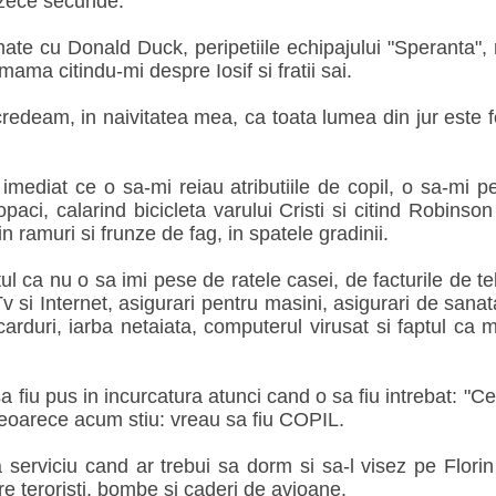
e zece secunde.
te cu Donald Duck, peripetiile echipajului "Speranta",
ama citindu-mi despre Iosif si fratii sai.
redeam, in naivitatea mea, ca toata lumea din jur este f
imediat ce o sa-mi reiau atributiile de copil, o sa-mi p
aci, calarind bicicleta varului Cristi si citind Robinso
n ramuri si frunze de fag, in spatele gradinii.
l ca nu o sa imi pese de ratele casei, de facturile de te
v si Internet, asigurari pentru masini, asigurari de sana
-carduri, iarba netaiata, computerul virusat si faptul ca
a fiu pus in incurcatura atunci cand o sa fiu intrebat: "Ce
deoarece acum stiu: vreau sa fiu COPIL.
 serviciu cand ar trebui sa dorm si sa-l visez pe Florin
pre teroristi, bombe si caderi de avioane.