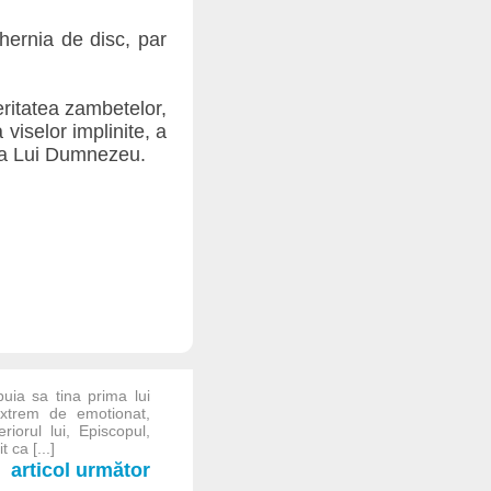
hernia de disc, par
ritatea zambetelor,
 viselor implinite, a
rea Lui Dumnezeu.
uia sa tina prima lui
extrem de emotionat,
riorul lui, Episcopul,
 ca [...]
articol următor