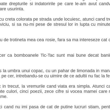
ate drepturile si indatoririle pe care le-am avut can
are usurinta.
u creta colorata pe strada unde locuiesc, atunci cand tr
viciu, si sa nu-mi pese de stresul lor in lupta cu minutele
u de trotineta mea cea rosie, fara sa ma intereseze cat 
cer ca bomboanele Tic-Tac sunt mai bune decat banii,
s la umbra unui copac, cu un pahar de limonada in mana s
pe cer, intrebandu-se cu uimire de ce adultii nu fac la fe
 in trecut, la vremurile cand viata era simpla. Atunci c
te culori, cinci poezii, zece cifre si vocea mamei ca
ame.
ci cand nu imi pasa de cat de putine lucruri stiam, pent