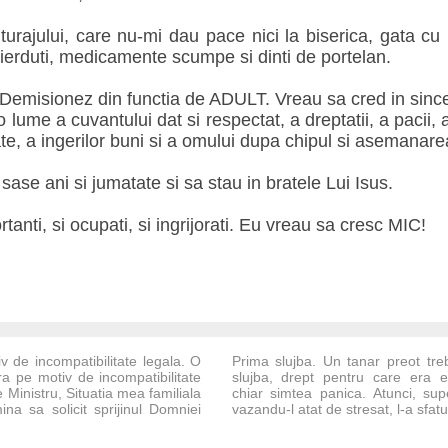
urajului, care nu-mi dau pace nici la biserica, gata cu 
pierduti, medicamente scumpe si dinti de portelan.
 Demisionez din functia de ADULT. Vreau sa cred in since
 lume a cuvantului dat si respectat, a dreptatii, a pacii, a
ate, a ingerilor buni si a omului dupa chipul si asemana
sase ani si jumatate si sa stau in bratele Lui Isus.
ortanti, si ocupati, si ingrijorati. Eu vreau sa cresc MIC!
v de incompatibilitate legala. O
Prima slujba. Un tanar preot treb
ra pe motiv de incompatibilitate
slujba, drept pentru care era 
Ministru, Situatia mea familiala
chiar simtea panica. Atunci, supe
ina sa solicit sprijinul Domniei
vazandu-l atat de stresat, l-a sfatuit