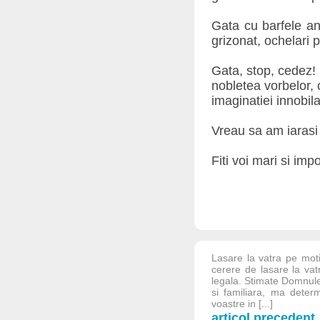
Gata cu barfele ant
grizonat, ochelari 
Gata, stop, cedez!
nobletea vorbelor, o
imaginatiei innobil
Vreau sa am iarasi 
Fiti voi mari si imp
Lasare la vatra pe moti
cerere de lasare la vat
legala. Stimate Domnule 
si familiara, ma determ
voastre in [...]
articol precedent