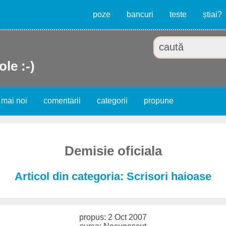
poze
bancuri
teste
știai?
ole :-)
 mai noi
comentarii
categorii
propune
Demisie oficiala
Articol din categoria: Scrisori haioase
propus: 2 Oct 2007