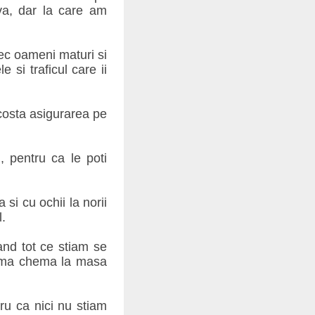
dva, dar la care am
ec oameni maturi si
 si traficul care ii
costa asigurarea pe
 pentru ca le poti
i cu ochii la norii
l.
and tot ce stiam se
re ma chema la masa
ru ca nici nu stiam