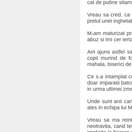
cat de putine stiam
Vreau sa cred, ca 
pretul unei ingheta
M-am maturizat pre
abuz si imi cer iert
Am ajuns astfel sa 
copii murind de foa
mahala, biserici de 
Ce s-a intamplat 
doar imparatii batra
in urma ultimei zm
Unde sunt anii can
ales in echipa lui 
Vreau sa ma reint
neotravita, cand tel