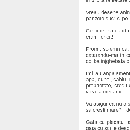
implicita la fiecar
Vreau desene anima
panzele sus" si pe m
Ce bine era cand c
eram fericit!
Promit solemn ca, 
catarandu-ma in cop
coliba injghebata di
Imi iau angajamentu
apa, gunoi, cablu T
proprietate, credit
vrea la mecanic.
Va asigur ca nu o s
sa cresti mare?", 
Gata cu plecatul la
gata cu stirile des