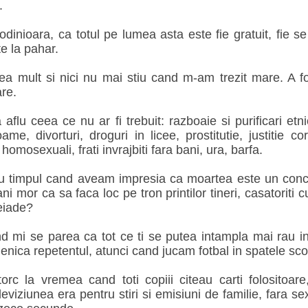
.
odinioara, ca totul pe lumea asta este fie gratuit, fie 
te la pahar.
a mult si nici nu mai stiu cand m-am trezit mare. A f
are.
aflu ceea ce nu ar fi trebuit: razboaie si purificari etni
me, divorturi, droguri in licee, prostitutie, justitie cor
homosexuali, frati invrajbiti fara bani, ura, barfa.
cu timpul cand aveam impresia ca moartea este un conc
ni mor ca sa faca loc pe tron printilor tineri, casatoriti 
eiade?
d mi se parea ca tot ce ti se putea intampla mai rau in
Menica repetentul, atunci cand jucam fotbal in spatele scol
orc la vremea cand toti copiii citeau carti folositoar
eviziunea era pentru stiri si emisiuni de familie, fara sex