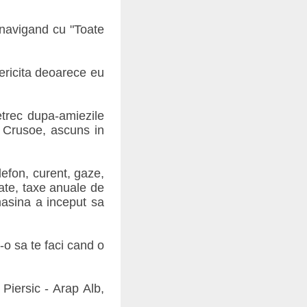
 navigand cu "Toate
ericita deoarece eu
etrec dupa-amiezile
n Crusoe, ascuns in
lefon, curent, gaze,
tate, taxe anuale de
 masina a inceput sa
-o sa te faci cand o
 Piersic - Arap Alb,