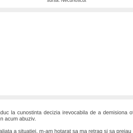
sursa: Necunoscut
uc la cunostinta decizia irevocabila de a demisiona ofi
tin acum abuziv.
iata a situatiei, m-am hotarat sa ma retrag si sa preiau a