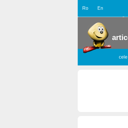
Ro
En
artic
cele