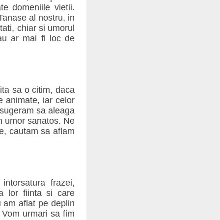
e domeniile vietii.
Tanase al nostru, in
tati, chiar si umorul
u ar mai fi loc de
ta sa o citim, daca
 animate, iar celor
e sugeram sa aleaga
un umor sanatos. Ne
se, cautam sa aflam
ntorsatura frazei,
lor fiinta si care
 am aflat pe deplin
. Vom urmari sa fim