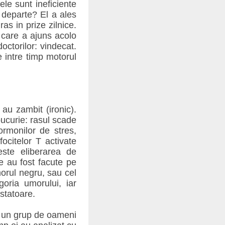
e sunt ineficiente
 departe? El a ales
as in prize zilnice.
 care a ajuns acolo
octorilor: vindecat.
 intre timp motorul
 au zambit (ironic).
bucurie: rasul scade
ormonilor de stres,
ocitelor T activate
reste eliberarea de
e au fost facute pe
morul negru, sau cel
goria umorului, iar
statoare.
u un grup de oameni