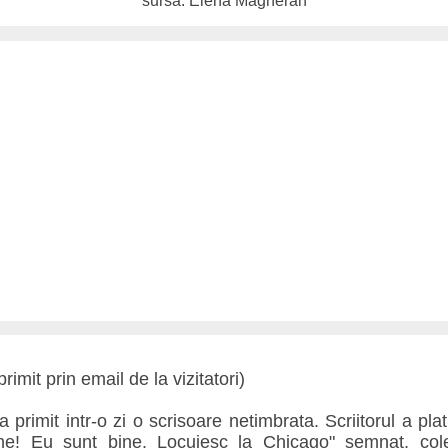
sursa: Elena Mãgheran
imit prin email de la vizitatori)
 primit intr-o zi o scrisoare netimbrata. Scriitorul a pla
ane! Eu sunt bine. Locuiesc la Chicago" semnat, col