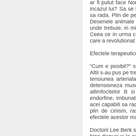
ar fi putut face 
incazul lui? Sa se
sa rada. Plin de pe
Desenele animate p
unde trebuie, in mi
Ceea ce in urma cu
care a revolutiona
Efectele terapeutic
"Cum e posibil?" s-
Altii s-au pus pe t
tensiunea arterial
detensioneza musch
allimfocitelor B s
endorfine, imbunata
acei capabili sa ra
plin de cinism, ra
efectele acestor ma
Doctorii Lee Berk s