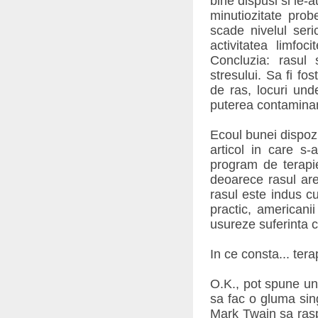
bine dispusi si le-a
minutiozitate prob
scade nivelul seri
activitatea limfoc
Concluzia: rasul 
stresului. Sa fi fo
de ras, locuri un
puterea contamina
Ecoul bunei dispozi
articol in care s-
program de terapie
deoarece rasul are
rasul este indus c
practic, americani
usureze suferinta c
In ce consta... ter
O.K., pot spune uni
sa fac o gluma sin
Mark Twain sa rasp