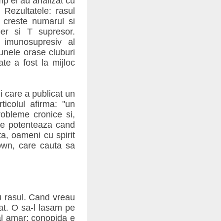
imp ei au analizat cu
 Rezultatele: rasul
, creste numarul si
lper si T supresor.
l imunosupresiv al
 unele orase cluburi
e a fost la mijloc
i care a publicat un
ticolul afirma: "un
robleme cronice si,
 se potenteaza cand
a, oameni cu spirit
lown, care cauta sa
cu rasul. Cand vreau
at. O sa-l lasam pe
al amar; conopida e