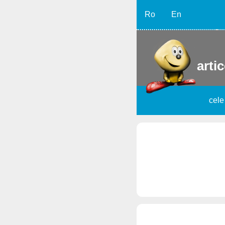
Ro
En
artic
cele