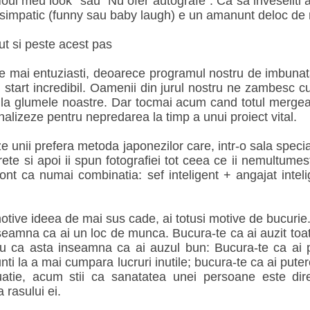
oul meu look" sau "Nu ofer autografe". Ca sa inveseliti 
 simpatic (funny sau baby laugh) e un amanunt deloc de n
ut si peste acest pas
 mai entuziasti, deoarece programul nostru de imbunatatir
 start incredibil. Oamenii din jurul nostru ne zambesc cu
r la glumele noastre. Dar tocmai acum cand totul mergea
alizeze pentru nepredarea la timp a unui proiect vital.
 unii prefera metoda japonezilor care, intr-o sala speci
ete si apoi ii spun fotografiei tot ceea ce ii nemultume
 cont ca numai combinatia: sef inteligent + angajat inte
tive ideea de mai sus cade, ai totusi motive de bucurie.
nseamna ca ai un loc de munca. Bucura-te ca ai auzit toate 
ru ca asta inseamna ca ai auzul bun: Bucura-te ca ai p
nti la a mai cumpara lucruri inutile; bucura-te ca ai pute
uatie, acum stii ca sanatatea unei persoane este dire
a rasului ei.