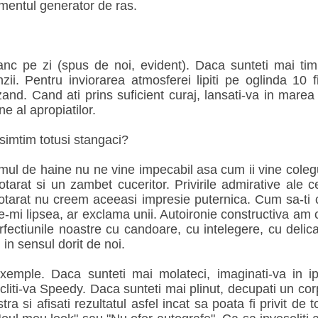
ementul generator de ras.
nc pe zi (spus de noi, evident). Daca sunteti mai timiz
zii. Pentru inviorarea atmosferei lipiti pe oglinda 10 fi
nd. Cand ati prins suficient curaj, lansati-va in marea 
ne al apropiatilor.
imtim totusi stangaci?
ul de haine nu ne vine impecabil asa cum ii vine colegu
arat si un zambet cuceritor. Privirile admirative ale celo
tarat nu creem aceeasi impresie puternica. Cum sa-ti c
e-mi lipsea, ar exclama unii. Autoironie constructiva am 
ectiunile noastre cu candoare, cu intelegere, cu delicat
in sensul dorit de noi.
emple. Daca sunteti mai molateci, imaginati-va in i
iti-va Speedy. Daca sunteti mai plinut, decupati un corp de
 si afisati rezultatul asfel incat sa poata fi privit de t