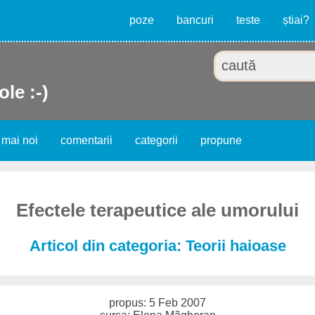
poze
bancuri
teste
știai?
ole :-)
 mai noi
comentarii
categorii
propune
Efectele terapeutice ale umorului
Articol din categoria: Teorii haioase
propus: 5 Feb 2007