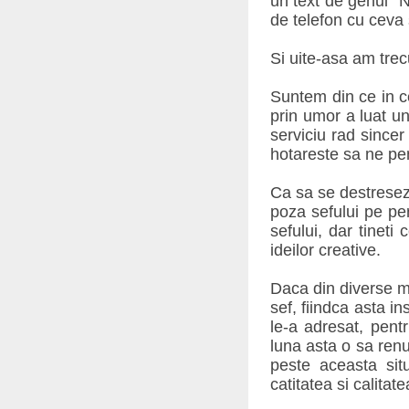
un text de genul "N
de telefon cu ceva
Si uite-asa am trec
Suntem din ce in ce
prin umor a luat un
serviciu rad since
hotareste sa ne pen
Ca sa se destreseze
poza sefului pe per
sefului, dar tineti
ideilor creative.
Daca din diverse mo
sef, fiindca asta i
le-a adresat, pent
luna asta o sa renu
peste aceasta sit
catitatea si calitate