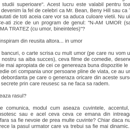
studii superioare". Acest lucru este valabil pentru toat
devenim la fel de celebri ca Mr. Bean, Beny Hill sau ca 
tati de toti aceia care vor sa aduca culoare vietii. Nu ui
! Ce-ati zice de un program de genul: "N-AM UMOR (sa
 MA TRATEZ (cu umor, bineinteles)"?
inspiram din reusita altora... in umor
 bancuri, o carte scrisa cu mult umor (pe care nu vom ui
nostru sa aiba succes), ceva filme de comedie, desene
atie mai apropiata de cei ce genereaza buna dispozitie l
die ori compania unor persoane pline de viata, ce au 
 debordanta pe care o generaza oricare din aceste sur
r secrete prin care reusesc sa ne faca sa radem.
eaza rasul?
 comunica, modul cum aseaza cuvintele, accentul, i
insotesc sau e acel ceva ceva ce emana din intreaga 
fara sa fie nevoie de prea multe cuvinte? Chiar daca nu
rece la pasul urmator care va trebui sa fie mai dinamic