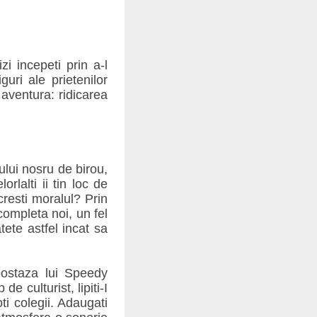
i incepeti prin a-l
guri ale prietenilor
aventura: ridicarea
lui nosru de birou,
rlalti ii tin loc de
resti moralul? Prin
completa noi, un fel
ete astfel incat sa
postaza lui Speedy
 culturist, lipiti-I
oti colegii. Adaugati