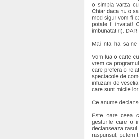
o simpla varza cu 
Chiar daca nu o sa 
mod sigur vom fi cau
potate fi invatat
imbunatatiri), DAR
Mai intai hai sa ne 
Vom lua o carte cu
vrem ca programul 
care prefera o rel
spectacole de come
infuzam de veselia
care sunt micile lo
Ce anume declans
Este oare ceea ce
gesturile care o 
declanseaza rasul 
raspunsul, putem t