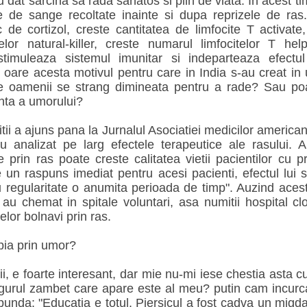
u dat sarcina sa rada sanatos si plin de viata. In acest t
e de sange recoltate inainte si dupa reprizele de ras.
c de cortizol, creste cantitatea de limfocite T activate
itelor natural-killer, creste numarul limfocitelor T he
stimuleaza sistemul imunitar si indeparteaza efectu
st oare acesta motivul pentru care in India s-au creat in
de oamenii se strang dimineata pentru a rade? Sau poat
nta a umorului?
tii a ajuns pana la Jurnalul Asociatiei medicilor american
au analizat pe larg efectele terapeutice ale rasului. Ar
 prin ras poate creste calitatea vietii pacientilor cu p
 un raspuns imediat pentru acesi pacienti, efectul lui
u regularitate o anumita perioada de timp". Auzind acest
i au chemat in spitale voluntari, asa numitii hospital c
elor bolnavi prin ras.
apia prin umor?
i, e foarte interesant, dar mie nu-mi iese chestia asta 
gurul zambet care apare este al meu? putin cam incurc
unda: "Educatia e totul. Piersicul a fost cadva un migd