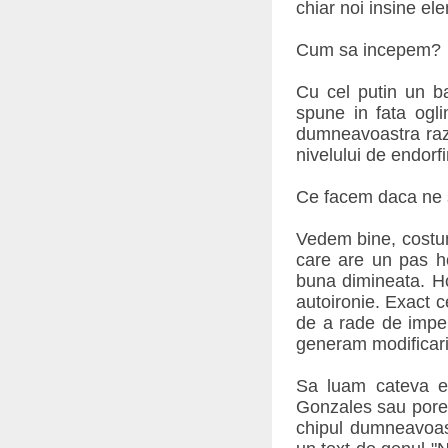
chiar noi insine el
Cum sa incepem?
Cu cel putin un ba
spune in fata oglin
dumneavoastra raza
nivelului de endorfi
Ce facem daca ne s
Vedem bine, costum
care are un pas hot
buna dimineata. Ho
autoironie. Exact c
de a rade de imperf
generam modificari 
Sa luam cateva ex
Gonzales sau porecl
chipul dumneavoastra