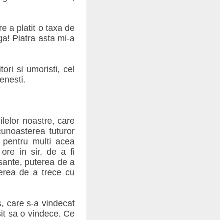
 a platit o taxa de
ga! Piatra asta mi-a
ori si umoristi, cel
enesti.
lelor noastre, care
cunoasterea tuturor
e pentru multi acea
re in sir, de a fi
esante, puterea de a
terea de a trece cu
, care s-a vindecat
it sa o vindece. Ce