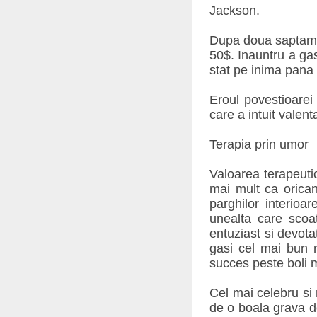
Jackson.
Dupa doua saptaman
50$. Inauntru a gas
stat pe inima pana 
Eroul povestioarei 
care a intuit valen
Terapia prin umor
Valoarea terapeuti
mai mult ca orican
parghilor interioa
unealta care scoa
entuziast si devota
gasi cel mai bun r
succes peste boli 
Cel mai celebru si
de o boala grava d