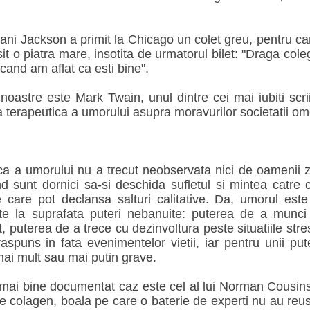
i Jackson a primit la Chicago un colet greu, pentru care
it o piatra mare, insotita de urmatorul bilet: "Draga cole
cand am aflat ca esti bine".
noastre este Mark Twain, unul dintre cei mai iubiti scriit
ta terapeutica a umorului asupra moravurilor societatii om
ca a umorului nu a trecut neobservata nici de oamenii zi
d sunt dornici sa-si deschida sufletul si mintea catre 
re care pot declansa salturi calitative. Da, umorul est
te la suprafata puteri nebanuite: puterea de a munci o
t, puterea de a trece cu dezinvoltura peste situatiile str
aspuns in fata evenimentelor vietii, iar pentru unii pu
mai mult sau mai putin grave.
 mai bine documentat caz este cel al lui Norman Cousins
e colagen, boala pe care o baterie de experti nu au reus