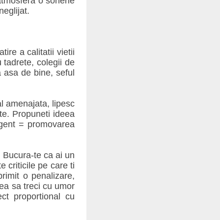
atmosfera o sonerie
eglijat.
e a calitatii vietii
 tadrete, colegii de
 asa de bine, seful
al amenajata, lipesc
ste. Propuneti ideea
ligent = promovarea
 Bucura-te ca ai un
criticile pe care ti
rimit o penalizare,
rea sa treci cu umor
ct proportional cu