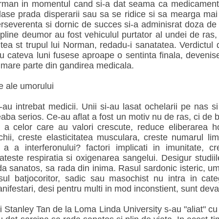
Norman in momentul cand si-a dat seama ca medicamentel
 lase prada disperarii sau sa se ridice si sa mearga mai
rseverenta si dornic de succes si-a adminisrat doza de r
line deumor au fost vehiculul purtator al undei de ras,
tea st trupul lui Norman, redadu-i sanatatea. Verdictul d
 cateva luni fusese aproape o sentinta finala, devenise
t mare parte din gandirea medicala.
e ale umorului
au intrebat medicii. Unii si-au lasat ochelarii pe nas si
reaba serios. Ce-au aflat a fost un motiv nu de ras, ci de 
a a celor care au valori crescute, reduce eliberarea h
ii, creste elasticitatea musculara, creste numarul limf
i a a interferonului? factori implicati in imunitate, c
teste respiratia si oxigenarea sangelui. Desigur studiil
da sanatos, sa rada din inima. Rasul sardonic isteric, u
sul batjocoritor, sadic sau masochist nu intra in cate
nifestari, desi pentru multi in mod inconstient, sunt deva
i Stanley Tan de la Loma Linda University s-au "aliat" c