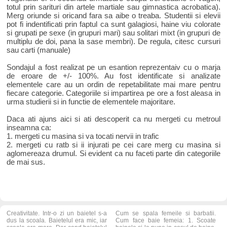
totul prin sarituri din artele martiale sau gimnastica acrobatica).
Merg oriunde si oricand fara sa aibe o treaba. Studentii si elevii
pot fi indentificati prin faptul ca sunt galagiosi, haine viu colorate
si grupati pe sexe (in grupuri mari) sau solitari mixt (in grupuri de
multiplu de doi, pana la sase membri). De regula, citesc cursuri
sau carti (manuale)
Sondajul a fost realizat pe un esantion reprezentaiv cu o marja
de eroare de +/- 100%. Au fost identificate si analizate
elementele care au un ordin de repetabilitate mai mare pentru
fiecare categorie. Categoriile si impartirea pe ore a fost aleasa in
urma studierii si in functie de elementele majoritare.
Daca ati ajuns aici si ati descoperit ca nu mergeti cu metroul
inseamna ca:
1. mergeti cu masina si va tocati nervii in trafic
2. mergeti cu ratb si ii injurati pe cei care merg cu masina si
aglomereaza drumul. Si evident ca nu faceti parte din categoriile
de mai sus.
Creativitate. Intr-o zi un baietel s-a
Cum se spala femeile si barbatii.
dus la scoala. Baietelul era mic, iar
Cum face baie femeia: 1. Scoate