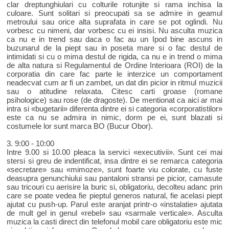
clar dreptunghiulari cu colturile rotunjite si rama inchisa la
culoare. Sunt solitari si preocupati sa se admire in geamul
metroului sau orice alta suprafata in care se pot oglindi. Nu
vorbesc cu nimeni, dar vorbesc cu ei insisi. Nu asculta muzica
ca nu e in trend sau daca o fac au un Ipod bine ascuns in
buzunarul de la piept sau in poseta mare si o fac destul de
intimidati si cu o mima destul de rigida, ca nu e in trend o mima
de alta natura si Regulamentul de Ordine Interioara (ROI) de la
corporatia din care fac parte le interzice un comportament
neadecvat cum ar fi un zambet, un dat din picior in ritmul muzicii
sau o atitudine relaxata. Citesc carti groase (romane
psihologice) sau rose (de dragoste). De mentionat ca aici ar mai
intra si «bugetarii» diferenta dintre ei si categoria «corporatistilor»
este ca nu se admira in nimic, dorm pe ei, sunt blazati si
costumele lor sunt marca BO (Bucur Obor).
3. 9:00 - 10:00
Intre 9.00 si 10.00 pleaca la servici «executivii». Sunt cei mai
stersi si greu de indentificat, insa dintre ei se remarca categoria
«secretare» sau «mimoze», sunt foarte viu colorate, cu fuste
deasupra genunchiului sau pantaloni stransi pe picior, camasute
sau tricouri cu aerisire la buric si, obligatoriu, decolteu adanc prin
care se poate vedea fie pieptul generos natural, fie acelasi piept
ajutat cu push-up. Parul este aranjat printr-o «instalatie» ajutata
de mult gel in genul «rebel» sau «sarmale verticale». Asculta
muzica la casti direct din telefonul mobil care obligatoriu este mic