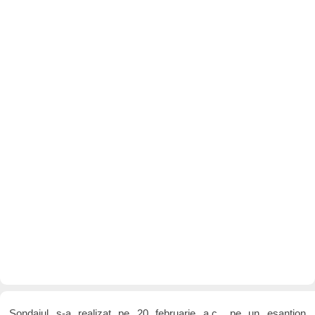
Sondajul s-a realizat pe 20 februarie a.c., pe un esantion