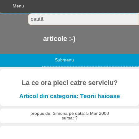
Menu
articole :-)
Submenu
La ce ora pleci catre serviciu?
Articol din categoria: Teorii haioase
propus de: Simona pe data: 5 Mar 2008
sursa: ?