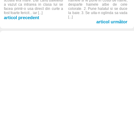
scoala era mare. Dar cand baietelul
hainele si le pune in cosul de haine,
a vazut ca intrarea in clasa lui se
desparte hainele albe de cele
facea printr-o usa direct din curte a
colorate. 2. Pune halatul si se duce
fost foarte fericit... iar [...]
la baie. 3. Se uita-n oglinda sa vada
articol precedent
[...]
articol următor