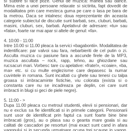
si subtire si face poze. Genul de muzica: manea sau dance.
Mima este a unei persoane relaxate si sictirita, fapt dovedit de
modalitatea prin care mesteca guma pe care o lasa pe bara de
la metrou. Daca se intalnesc doua reprezentante din aceasta
categorie subiectul de discutie sunt barbati, sex, cluburi, barbati,
masini, cluburi, sex, barbati. Apelativul de adresare: «tu» sau
«fata», foarte rar mai apar si altele de genul: «fa».
4. 10:00 - 11:00
Intre 10.00 si 11.00 pleaca la servici «bagabontii». Modalitatea de
indentificare: par valvoi sau fara, nebarbieriti de cel putin o zi.
Asculta muzica cu pasiune fara a ascunde firele de la MP3,
muzica ascultata – rock, rapp, tehno, au ghiozdane sau
rucsacuri mari. Vorbesc tare cu apelative: «frate!», «coaie», «ba,
ma» etc. si cu multe englezisme care depasesc la numar
cuvintele in romana. Sunt incaltati cu ghete sau tenesi cu talpa
groasa si imbracaminte fistichie, viu colorata (exista si o
constanta care nu se incadreaza pe deplin, cei care sunt
imbracti in blugi si geci de piele negre).
5. 11:00 - >
Dupa 11.00 pleaca cu metroul studentii, elevii si pensionari, dar
nu e exclus sa fie identificati si in primele categorii. Pensionarii
sunt usor de identificat prin faptul ca sunt foarte bine bine
imbracati (gros), au o plasa sau o geanta mare goala si au
calitati de cascadori pe resorturi (mai exact sunt cand in afara
vagonului si in secunda urmatoare ocupa trei scaune in vagon,