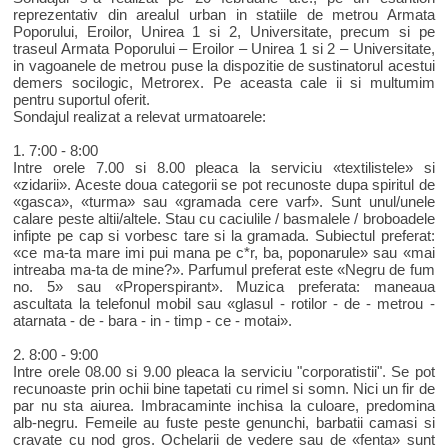
reprezentativ din arealul urban in statiile de metrou Armata
Poporului, Eroilor, Unirea 1 si 2, Universitate, precum si pe
traseul Armata Poporului – Eroilor – Unirea 1 si 2 – Universitate,
in vagoanele de metrou puse la dispozitie de sustinatorul acestui
demers socilogic, Metrorex. Pe aceasta cale ii si multumim
pentru suportul oferit.
Sondajul realizat a relevat urmatoarele:
1. 7:00 - 8:00
Intre orele 7.00 si 8.00 pleaca la serviciu «textilistele» si
«zidarii». Aceste doua categorii se pot recunoste dupa spiritul de
«gasca», «turma» sau «gramada cere varf». Sunt unul/unele
calare peste altii/altele. Stau cu caciulile / basmalele / broboadele
infipte pe cap si vorbesc tare si la gramada. Subiectul preferat:
«ce ma-ta mare imi pui mana pe c*r, ba, poponarule» sau «mai
intreaba ma-ta de mine?». Parfumul preferat este «Negru de fum
no. 5» sau «Properspirant». Muzica preferata: maneaua
ascultata la telefonul mobil sau «glasul - rotilor - de - metrou -
atarnata - de - bara - in - timp - ce - motai».
2. 8:00 - 9:00
Intre orele 08.00 si 9.00 pleaca la serviciu "corporatistii". Se pot
recunoaste prin ochii bine tapetati cu rimel si somn. Nici un fir de
par nu sta aiurea. Imbracaminte inchisa la culoare, predomina
alb-negru. Femeile au fuste peste genunchi, barbatii camasi si
cravate cu nod gros. Ochelarii de vedere sau de «fenta» sunt