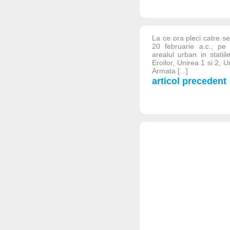
La ce ora pleci catre se
20 februarie a.c., pe
arealul urban in stati
Eroilor, Unirea 1 si 2, 
Armata [...]
articol precedent