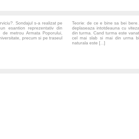
rviciu?. Sondajul s-a realizat pe
Teorie: de ce e bine sa bei bere.
 un esantion reprezentativ din
deplaseaza intotdeauna cu viteza 
ile de metrou Armata Poporului,
din turma. Cand turma este vanata
Universitate, precum si pe traseul
cel mai slab si mai din urma bi
naturala este [...]