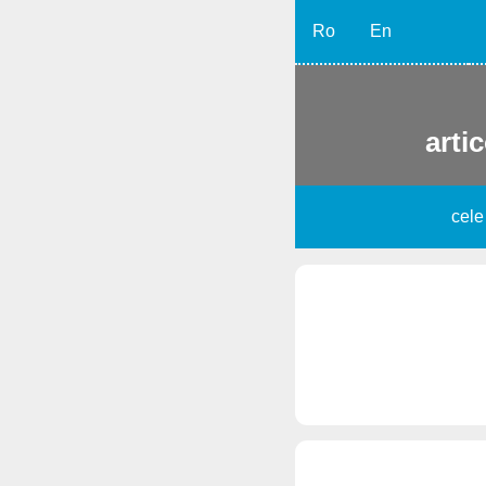
Ro
En
artic
cele