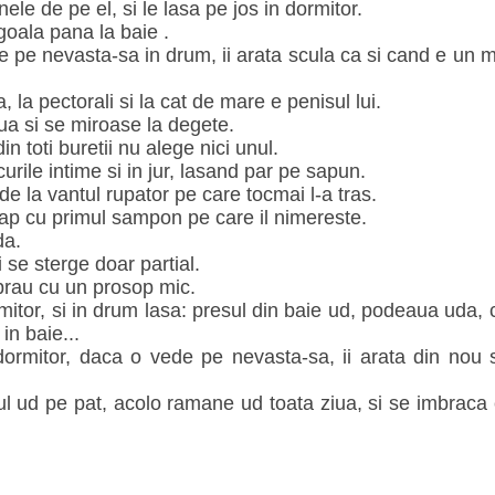
ele de pe el, si le lasa pe jos in dormitor.
goala pana la baie .
e pe nevasta-sa in drum, ii arata scula ca si cand e un 
a, la pectorali si la cat de mare e penisul lui.
ua si se miroase la degete.
din toti buretii nu alege nici unul.
urile intime si in jur, lasand par pe sapun.
 la vantul rupator pe care tocmai l-a tras.
cap cu primul sampon pe care il nimereste.
da.
 se sterge doar partial.
brau cu un prosop mic.
mitor, si in drum lasa: presul din baie ud, podeaua uda, 
in baie...
ormitor, daca o vede pe nevasta-sa, ii arata din nou scu
l ud pe pat, acolo ramane ud toata ziua, si se imbraca