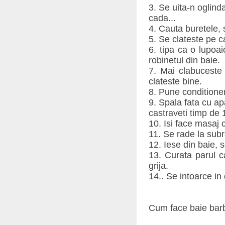
3. Se uita-n oglind
cada...
4. Cauta buretele, 
5. Se clateste pe 
6. tipa ca o lupoa
robinetul din baie.
7. Mai clabuceste
clateste bine.
8. Pune conditioner
9. Spala fata cu ap
castraveti timp de 
10. Isi face masaj
11. Se rade la subr
12. Iese din baie, 
13. Curata parul ca
grija.
14.. Se intoarce in
Cum face baie barb