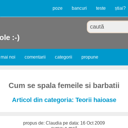
poze
bancuri
teste
știai?
ole :-)
 mai noi
comentarii
categorii
propune
Cum se spala femeile si barbatii
Articol din categoria: Teorii haioase
propus de: Claudia pe data: 16 Oct 2009