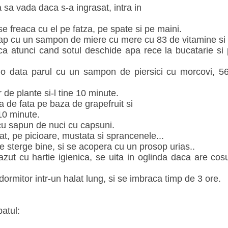
a sa vada daca s-a ingrasat, intra in
se freaca cu el pe fatza, pe spate si pe maini.
cap cu un sampon de miere cu mere cu 83 de vitamine si 
ica atunci cand sotul deschide apa rece la bucatarie si
 o data parul cu un sampon de piersici cu morcovi, 56
 de plante si-l tine 10 minute.
a de fata pe baza de grapefruit si
10 minute.
 cu sapun de nuci cu capsuni.
at, pe picioare, mustata si sprancenele...
se sterge bine, si se acopera cu un prosop urias..
zut cu hartie igienica, se uita in oglinda daca are cosur
 dormitor intr-un halat lung, si se imbraca timp de 3 ore.
atul: