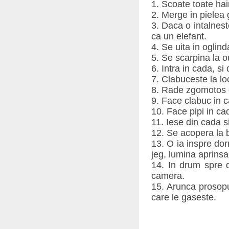
1. Scoate toate hain
2. Merge in pielea 
3. Daca o intalnest
ca un elefant.
4. Se uita in oglind
5. Se scarpina la o
6. Intra in cada, si 
7. Clabuceste la loc
8. Rade zgomotos de
9. Face clabuc in 
10. Face pipi in ca
11. Iese din cada si
12. Se acopera la 
13. O ia inspre dor
jeg, lumina aprinsa 
14. In drum spre d
camera.
15. Arunca prosopu
care le gaseste.