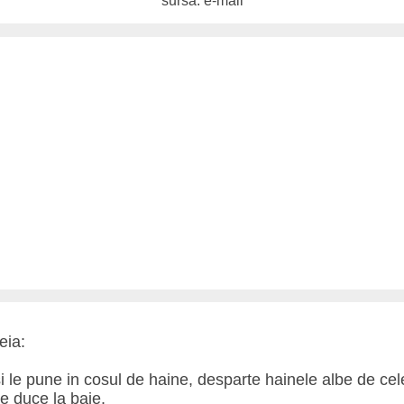
sursa: e-mail
eia:
i le pune in cosul de haine, desparte hainele albe de cel
se duce la baie.