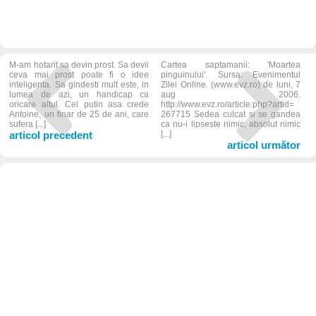
M-am hotarit sa devin prost. Sa devii
Cartea saptamanii: 'Moartea
ceva mai prost poate fi o idee
pinguinului'. Sursa: Evenimentul
inteligenta. Sa gindesti mult este, in
Zilei Online. (www.evz.ro) de luni, 7
lumea de azi, un handicap ca
aug 2006.
oricare altul. Cel putin asa crede
http://www.evz.ro/article.php?artid=
Antoine, un tinar de 25 de ani, care
267715 Sedea culcat si se gandea
sufera [...]
ca nu-i lipseste nimic, absolut nimic
articol precedent
[...]
articol următor