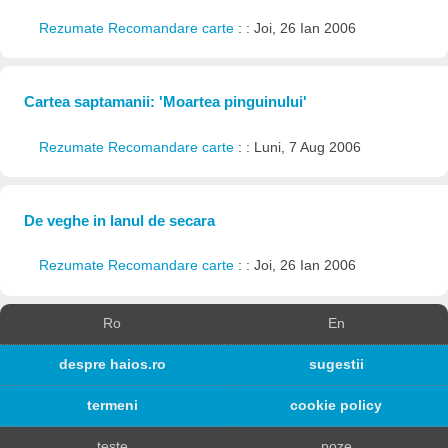
Rezumate Recomandare carte
: : Joi, 26 Ian 2006
Cartea saptamanii: 'Moartea pinguinului'
Rezumate Recomandare carte
: : Luni, 7 Aug 2006
De veghe in lanul de secara
Rezumate Recomandare carte
: : Joi, 26 Ian 2006
Ro
En
despre haios.ro
sugestii
termeni
cookie policy
teste
poze