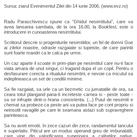
Sursa: ziarul Evenimentul Zilei din 14 iunie 2006. (www.evz.ro)
Radu Paraschivescu spune ca "Ghidul nesimtitului", care va
avea lansarea sambata, de la ora 16.00, la Bookfest, este o
introducere in cunoasterea nesimtitului.
Scriitorul descrie si progeniturile nesimtitilor, un fel de domni Goe
ai zilelor noastre, odrasle razgaiate si tupeiste, de care parintii
sunt foarte mandri ca le calca pe urme.
Un caz aparte il scoate in prim-plan pe nesimtitul care nu-ti face
viata amara de unul singur, ci tragand dupa el un copil. Pentru o
desfasurare corecta a ritualului nesimtirii, e nevoie ca micutul sa
indeplineasca un set de conditii minime.
Sa fie razgaiat, sa urle ca un bezmetic cu jumatatile de ora, sa
ceara totul plangand pana-ti increteste carnea si - peste toate -
sa se infrupte dintr-o hrana consistenta. (...) Puiul de nesimtit e
chemat sa probeze ca peste ani va putea face pe cont propriu si
neinsotit ravagiile pe care le seamana astazi sub supraveghere
parinteasca.
Sa nu aveti emotii. In zece cazuri din zece, randamentul tancului
e superlativ. Piticul are un modus operandi greu de imbunatatit,
care vine din valorificarea superioara a calitatilor native,