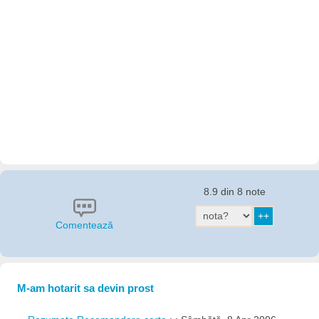
8.9 din 8 note
Comentează
M-am hotarit sa devin prost