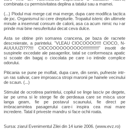
combinata cu permisivitatea deplina a tatalui sau a mamei.
(...) Plodul mai merge cat mai merge, dupa care modifica tactica
de joc. Organismul isi cere drepturile. Tropaitul isteric din ultimele
minute a insemnat consum de calorii, asa ca acum nimic nu i-ar
prinde mai bine nesuferitului decat ceva dulce.
Asta se obtine prin somarea crancena, pe baza de racnete
descreierate, a parintelui. "VLEAU CIOCOOOO!!!! CIOCO, N-
AUUUUZI???!!! CIOCOOOOOOOOOO!!!!!!!!!!!!!" insotit de
suspinele excedate ale pasagerilor, tatal se conformeaza apatic
si scoate din bagaj o ciocolata pe care i-o intinde complice
odorului.
Piticania se pune pe molfait, dupa care, din senin, pufneste intr-
un ras salivar, care improasca stropi maronii pe hainele vecinului
de scaun. (...)
Stimulat de ocrotirea parintelui, copilul se linge lasciv pe degete,
iar pe urma si le sterge fie de perdeaua care se misca usor
langa geam, fie pe postavul scaunului, fie direct pe
imbracamintea pasagerului care-i inspira cea mai mare
incredere. Tatal il priveste mandru si face ochii roata.
Sursa: ziarul Evenimentul Zilei din 14 iunie 2006. (www.evz.ro)