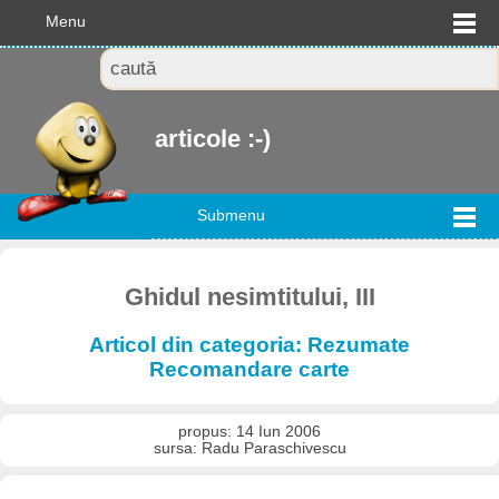
Menu
articole :-)
Submenu
Ghidul nesimtitului, III
Articol din categoria: Rezumate
Recomandare carte
propus: 14 Iun 2006
sursa: Radu Paraschivescu