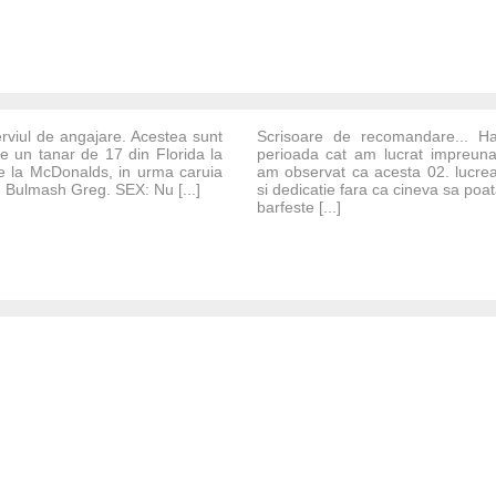
erviul de angajare. Acestea sunt
Scrisoare de recomandare... Ha
e un tanar de 17 din Florida la
perioada cat am lucrat impreun
re la McDonalds, in urma caruia
am observat ca acesta 02. lucrea
: Bulmash Greg. SEX: Nu [...]
si dedicatie fara ca cineva sa po
barfeste [...]