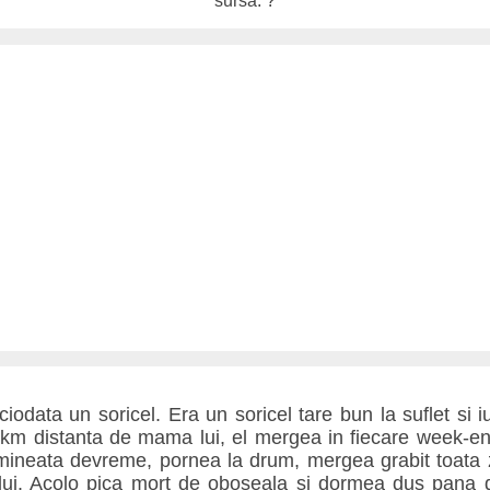
sursa: ?
iodata un soricel. Era un soricel tare bun la suflet si iu
 km distanta de mama lui, el mergea in fiecare week-en
ineata devreme, pornea la drum, mergea grabit toata z
ui. Acolo pica mort de oboseala si dormea dus pana 