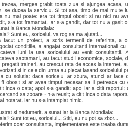
trezea, mergea grabit toata ziua si ajungea acasa, u
i se ducea la serviciu. Si tot asa, timp de mai multe l
 ca nu mai poate: era tot timpul obosit si nu nici nu a
t, s-a tot framantat, iar s-a gandit, dar tot nu a gasit o 
sunat la Banca Mondiala:
la? Sunt eu, soricelul, va rog sa ma ajutati...
acut un proiect, a scris termenii de referinta, a org
ociat conditiile, a angajat consultanti internationali c
ateva luni la usa soricelului au venit consultantii. A
ateva saptamani, au facut studii economice, sociale, d
pregatit traineri, au crescut rata de acces la internet, 
avorizati si in cele din urma au plecat lasand soricelului 
a cu solutia: daca soricelul ar zbura, atunci ar face
fi obosit si ar avea timpul necesar sa il petreaca cu ea
itit inca o data; apoi s-a gandit; apoi iar a citit raportul;
ncercand sa zboare - n-a reusit; a citit inca o data raportu
ai hotarat, iar nu s-a intamplat nimic.
rustrat si nedumerit, a sunat iar la Banca Mondiala:
a? Sunt tot eu, soricelul... Stiti, eu nu pot sa zbor...
 oferim doar consultanta, implementarea este treaba du