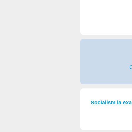
C
Socialism la ex