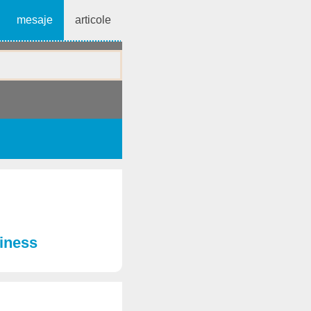
mesaje
articole
siness