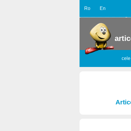
Ro
En
artic
cele
Artic