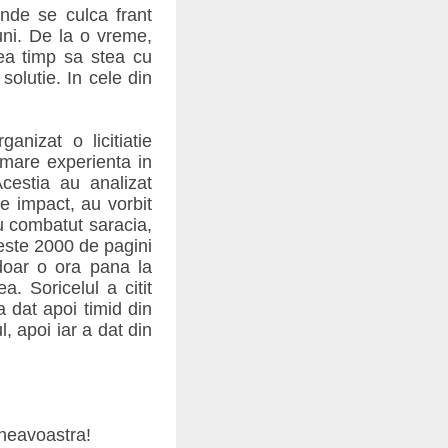
nde se culca frant
uni. De la o vreme,
vea timp sa stea cu
solutie. In cele din
anizat o licitiatie
u mare experienta in
cestia au analizat
e impact, au vorbit
au combatut saracia,
peste 2000 de pagini
 doar o ora pana la
. Soricelul a citit
 a dat apoi timid din
l, apoi iar a dat din
mneavoastra!