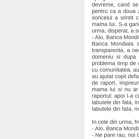
devreme, cand se 
pentru ca a doua z
soricelul a simtit
mama lui. S-a gandi
urma, disperat, a 
- Alo, Banca Mondia
Banca Mondiala a f
transparenta, a neg
domeniu si dupa c
problema timp de c
cu comunitatea, au 
au ajutat copii def
de raport, impreun
mama lui si nu ar 
raportul; apoi l-a c
labutele din fata, i
labutele din fata, m
In cele din urma, f
- Alo, Banca Mondial
- Ne pare rau, noi