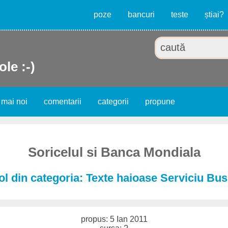
poze
bancuri
teste
știai?
ole :-)
 mai noi
comentarii
categorii
propune
Soricelul si Banca Mondiala
ol din categoria: Texte haioase Serviciu Bu
propus: 5 Ian 2011