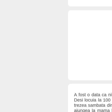
A fost o data ca nic
Desi locuia la 100
trezea sambata dim
ajungea la mama l