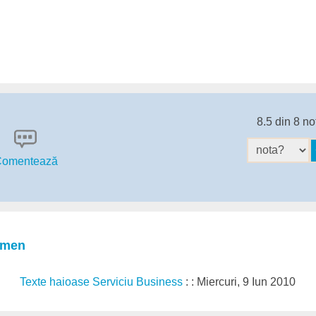
8.5 din 8 no
omentează
amen
Texte haioase Serviciu Business
: : Miercuri, 9 Iun 2010