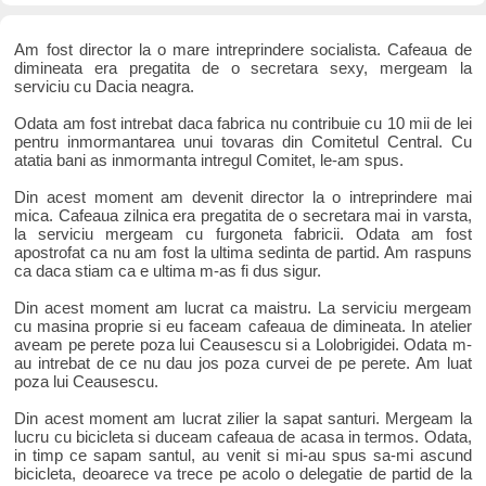
Am fost director la o mare intreprindere socialista. Cafeaua de
dimineata era pregatita de o secretara sexy, mergeam la
serviciu cu Dacia neagra.
Odata am fost intrebat daca fabrica nu contribuie cu 10 mii de lei
pentru inmormantarea unui tovaras din Comitetul Central. Cu
atatia bani as inmormanta intregul Comitet, le-am spus.
Din acest moment am devenit director la o intreprindere mai
mica. Cafeaua zilnica era pregatita de o secretara mai in varsta,
la serviciu mergeam cu furgoneta fabricii. Odata am fost
apostrofat ca nu am fost la ultima sedinta de partid. Am raspuns
ca daca stiam ca e ultima m-as fi dus sigur.
Din acest moment am lucrat ca maistru. La serviciu mergeam
cu masina proprie si eu faceam cafeaua de dimineata. In atelier
aveam pe perete poza lui Ceausescu si a Lolobrigidei. Odata m-
au intrebat de ce nu dau jos poza curvei de pe perete. Am luat
poza lui Ceausescu.
Din acest moment am lucrat zilier la sapat santuri. Mergeam la
lucru cu bicicleta si duceam cafeaua de acasa in termos. Odata,
in timp ce sapam santul, au venit si mi-au spus sa-mi ascund
bicicleta, deoarece va trece pe acolo o delegatie de partid de la