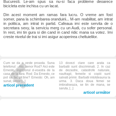
Bucuresti. Le-am spus sa nu-si faca probleme deoarece
bicicleta este inchisa cu un lacat.
Din acest moment am ramas fara lucru. O vreme am fost
somer, pana la schimbarea oranduirii... M-am reabilitat, am intrat
in politica, am intrat in partid. Cafeaua imi este servita de o
secretara sexy, la serviciu merg cu un Audi, cu sofer personal.
In rest, imi tin gura si din cand in cand ridic mana sa votez. Imi
creste nivelul de trai si imi asigur acoperirea cheltuielilor.
Cum se da o veste proasta. Suna
13 dovezi clare care arata ca
telefonul: - Alo, senor Rod? Aici este
barbatii sunt discriminati. 2. In caz
Ernesto, ingrijitorul d-voastra de la
de dezastre, catastrofe naturale,
casa de la tara. Rod: Da Ernesto, ce
naufragii, femeile si copiii sunt
pot sa fac ptr.tine? Ernesto: Oh, am
salvati primii. Barbatii intotdeauna la
sunat, senor [...]
urma. 3. Daca doua femei se
articol precedent
imbratiseaza, se tin de mana, se
saruta, [...]
articol următor