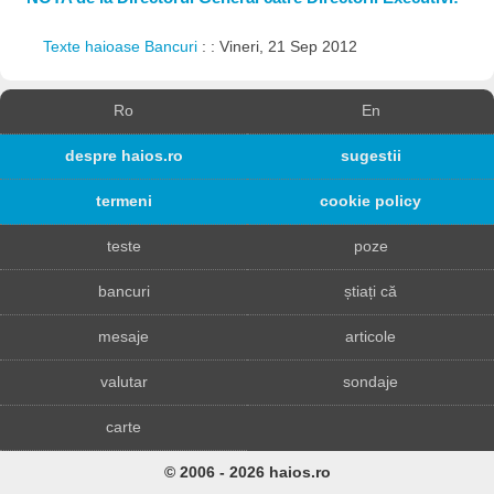
Texte haioase Bancuri
: : Vineri, 21 Sep 2012
Ro
En
despre haios.ro
sugestii
termeni
cookie policy
teste
poze
bancuri
știați că
mesaje
articole
valutar
sondaje
carte
© 2006 - 2026 haios.ro