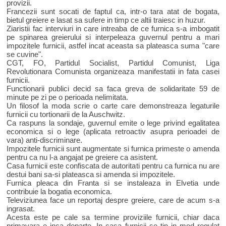
provizii.
Francezii sunt socati de faptul ca, intr-o tara atat de bogata,
bietul greiere e lasat sa sufere in timp ce altii traiesc in huzur.
Ziaristii fac interviuri in care intreaba de ce furnica s-a imbogatit
pe spinarea greierului si interpeleaza guvernul pentru a mari
impozitele furnicii, astfel incat aceasta sa plateasca suma "care
se cuvine".
CGT, FO, Partidul Socialist, Partidul Comunist, Liga
Revolutionara Comunista organizeaza manifestatii in fata casei
furnicii.
Functionarii publici decid sa faca greva de solidaritate 59 de
minute pe zi pe o perioada nelimitata.
Un filosof la moda scrie o carte care demonstreaza legaturile
furnicii cu tortionarii de la Auschwitz.
Ca raspuns la sondaje, guvernul emite o lege privind egalitatea
economica si o lege (aplicata retroactiv asupra perioadei de
vara) anti-discriminare.
Impozitele furnicii sunt augmentate si furnica primeste o amenda
pentru ca nu l-a angajat pe greiere ca asistent.
Casa furnicii este confiscata de autoritati pentru ca furnica nu are
destui bani sa-si plateasca si amenda si impozitele.
Furnica pleaca din Franta si se instaleaza in Elvetia unde
contribuie la bogatia economica.
Televiziunea face un reportaj despre greiere, care de acum s-a
ingrasat.
Acesta este pe cale sa termine proviziile furnicii, chiar daca
primavara e inca departe. In casa furnicii se tin in mod regulat