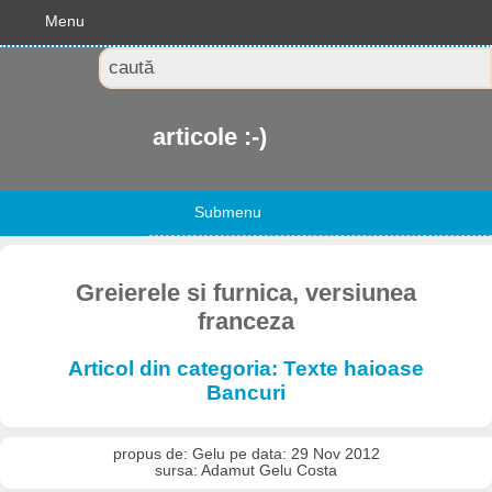
Menu
articole :-)
Submenu
Greierele si furnica, versiunea
franceza
Articol din categoria: Texte haioase
Bancuri
propus de: Gelu pe data: 29 Nov 2012
sursa: Adamut Gelu Costa