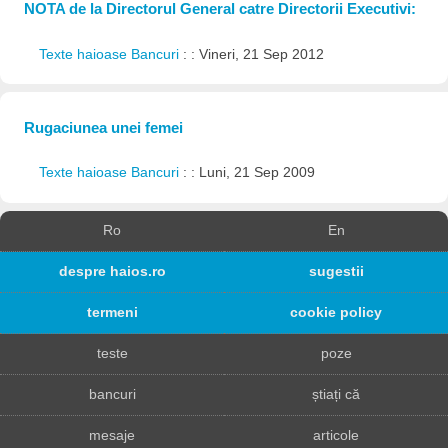
NOTA de la Directorul General catre Directorii Executivi:
Texte haioase Bancuri
: : Vineri, 21 Sep 2012
Rugaciunea unei femei
Texte haioase Bancuri
: : Luni, 21 Sep 2009
Ro
En
despre haios.ro
sugestii
termeni
cookie policy
teste
poze
bancuri
știați că
mesaje
articole