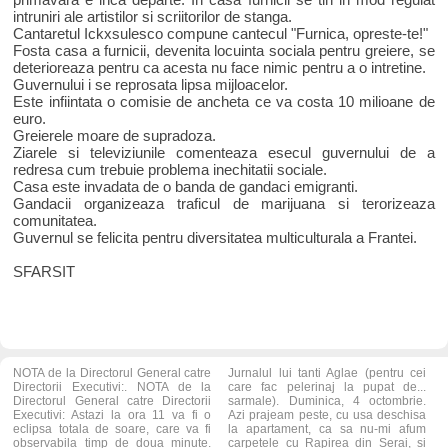
intruniri ale artistilor si scriitorilor de stanga.
Cantaretul Ickxsulesco compune cantecul "Furnica, opreste-te!"
Fosta casa a furnicii, devenita locuinta sociala pentru greiere, se
deterioreaza pentru ca acesta nu face nimic pentru a o intretine.
Guvernului i se reprosata lipsa mijloacelor.
Este infiintata o comisie de ancheta ce va costa 10 milioane de
euro.
Greierele moare de supradoza.
Ziarele si televiziunile comenteaza esecul guvernului de a
redresa cum trebuie problema inechitatii sociale.
Casa este invadata de o banda de gandaci emigranti.
Gandacii organizeaza traficul de marijuana si terorizeaza
comunitatea.
Guvernul se felicita pentru diversitatea multiculturala a Frantei.
SFARSIT
NOTA de la Directorul General catre
Jurnalul lui tanti Aglae (pentru cei
Directorii Executivi:. NOTA de la
care fac pelerinaj la pupat de...
Directorul General catre Directorii
sarmale). Duminica, 4 octombrie.
Executivi: Astazi la ora 11 va fi o
Azi prajeam peste, cu usa deschisa
eclipsa totala de soare, care va fi
la apartament, ca sa nu-mi afum
observabila timp de doua minute.
carpetele cu Rapirea din Serai, si