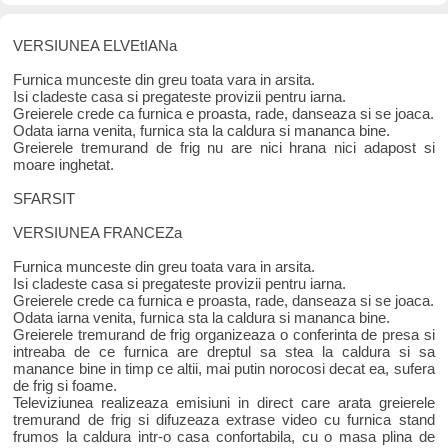
VERSIUNEA ELVEtIANa
Furnica munceste din greu toata vara in arsita.
Isi cladeste casa si pregateste provizii pentru iarna.
Greierele crede ca furnica e proasta, rade, danseaza si se joaca.
Odata iarna venita, furnica sta la caldura si mananca bine.
Greierele tremurand de frig nu are nici hrana nici adapost si
moare inghetat.
SFARSIT
VERSIUNEA FRANCEZa
Furnica munceste din greu toata vara in arsita.
Isi cladeste casa si pregateste provizii pentru iarna.
Greierele crede ca furnica e proasta, rade, danseaza si se joaca.
Odata iarna venita, furnica sta la caldura si mananca bine.
Greierele tremurand de frig organizeaza o conferinta de presa si
intreaba de ce furnica are dreptul sa stea la caldura si sa
manance bine in timp ce altii, mai putin norocosi decat ea, sufera
de frig si foame.
Televiziunea realizeaza emisiuni in direct care arata greierele
tremurand de frig si difuzeaza extrase video cu furnica stand
frumos la caldura intr-o casa confortabila, cu o masa plina de