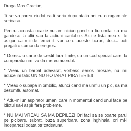
Draga Mos Craciun,
Ti se va parea ciudat ca-ti scriu dupa atatia ani cu o rugaminte
serioasa.
Pentru aceasta ocazie nu am niciun gand sa fiu umila, sa ma
gandesc la altii sau la actiuni caritabile. Aici e lista mea si te
asigur ca mii de femei iti vor cere aceste lucruri, deci... poti
pregati o comanda en-gros.
* Doresc o carte de credit fara limite, cu un cod special care, la
cumparaturi imi va da mereu acordul.
* Vreau un barbat adevarat, vorbesc serios mosule, nu imi
aduce imitatii: UN NU HOTARAT PIRATERIEI!
* Vreau o supapa in ombilic, atunci cand ma umflu un pic, sa ma
dezumflu automat.
* Adu-mi un aspirator uman, care in momentul cand unul face pe
idiotul sa-l aspir fara probleme.
* NU MAI VREAU SA MA DEPILEZ! Ori faci sa se poarte parul
pe picioare, subrat, buza superioara, zona inghinala, ori mi-l
indepartezi odata ptr totdeauna.