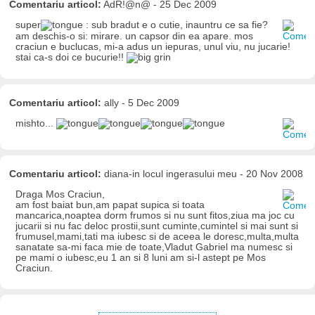
Comentariu articol:
AdR!@n@ - 25 Dec 2009
super
: sub bradut e o cutie, inauntru ce sa fie?
am deschis-o si: mirare. un capsor din ea apare. mos
craciun e buclucas, mi-a adus un iepuras, unul viu, nu jucarie!
stai ca-s doi ce bucurie!!
Comentariu articol:
ally - 5 Dec 2009
mishto...
Comentariu articol:
diana-in locul ingerasului meu - 20 Nov 2008
Draga Mos Craciun,
am fost baiat bun,am papat supica si toata
mancarica,noaptea dorm frumos si nu sunt fitos,ziua ma joc cu
jucarii si nu fac deloc prostii,sunt cuminte,cumintel si mai sunt si
frumusel,mami,tati ma iubesc si de aceea le doresc,multa,multa
sanatate sa-mi faca mie de toate,Vladut Gabriel ma numesc si
pe mami o iubesc,eu 1 an si 8 luni am si-l astept pe Mos
Craciun.