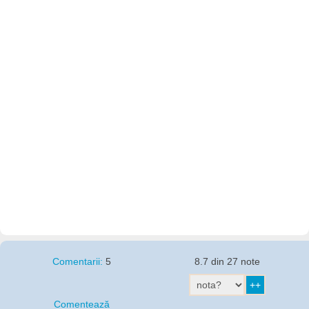
Comentarii:
5
8.7 din 27 note
Comentează