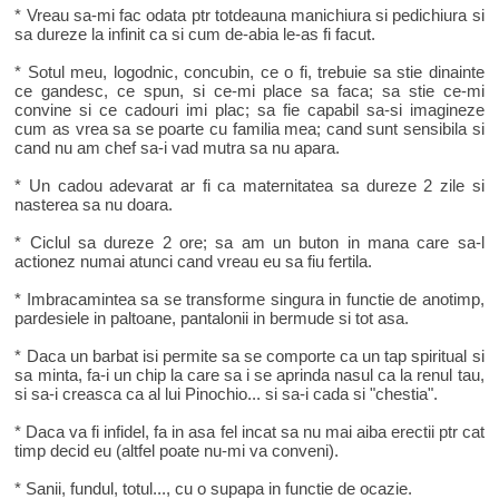
* Vreau sa-mi fac odata ptr totdeauna manichiura si pedichiura si
sa dureze la infinit ca si cum de-abia le-as fi facut.
* Sotul meu, logodnic, concubin, ce o fi, trebuie sa stie dinainte
ce gandesc, ce spun, si ce-mi place sa faca; sa stie ce-mi
convine si ce cadouri imi plac; sa fie capabil sa-si imagineze
cum as vrea sa se poarte cu familia mea; cand sunt sensibila si
cand nu am chef sa-i vad mutra sa nu apara.
* Un cadou adevarat ar fi ca maternitatea sa dureze 2 zile si
nasterea sa nu doara.
* Ciclul sa dureze 2 ore; sa am un buton in mana care sa-l
actionez numai atunci cand vreau eu sa fiu fertila.
* Imbracamintea sa se transforme singura in functie de anotimp,
pardesiele in paltoane, pantalonii in bermude si tot asa.
* Daca un barbat isi permite sa se comporte ca un tap spiritual si
sa minta, fa-i un chip la care sa i se aprinda nasul ca la renul tau,
si sa-i creasca ca al lui Pinochio... si sa-i cada si "chestia".
* Daca va fi infidel, fa in asa fel incat sa nu mai aiba erectii ptr cat
timp decid eu (altfel poate nu-mi va conveni).
* Sanii, fundul, totul..., cu o supapa in functie de ocazie.