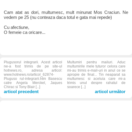
Cam atat as dori, multumesc, mult minunat Mos Craciun. Ne
vedem pe 25 (nu conteaza daca totul e gata mai repede)
Cu afectiune,
O femeie ca oricare...
Plugusorul integrarii. Acest articol
Multumiri pentru mailuri. Aduc
ne-a fost trimis de pe site-ul
multumirile mele tuturor celora care
hotnews.ro, adresa articol:
mi-au trimis e-mail-uri in anul ce se
www.hotnews.ro/articol_62874-
apropie de final... Tin neaparat sa
Pluguso rul-integrarii.htm Basescu
multumesc si aceluia care mi-a
catre Angela Merckel, Jaques
trimis unul despre rahatul de
Chirac si Tony Blair [...]
soarece [...]
articol precedent
articol următor