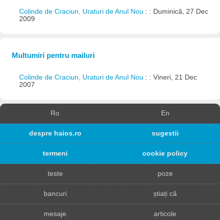
Colinde de Craciun, Uraturi de Anul Nou
: : Duminică, 27 Dec
2009
Multumiri pentru mailuri
Colinde de Craciun, Uraturi de Anul Nou
: : Vineri, 21 Dec
2007
Ro
En
despre haios.ro
sugestii
termeni
cookie policy
teste
poze
bancuri
știați că
mesaje
articole