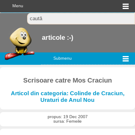
Menu
articole :-)
Submenu
Scrisoare catre Mos Craciun
Articol din categoria: Colinde de Craciun,
Uraturi de Anul Nou
propus: 19 Dec 2007
sursa: Femeile