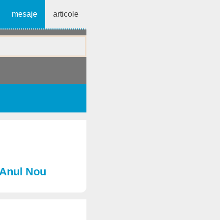
mesaje
articole
e Anul Nou