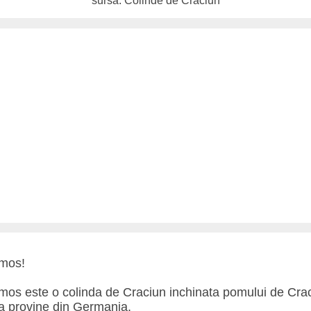
sursa: Colinde de Craciun
umos!
umos este o colinda de Craciun inchinata pomului de Cra
a provine din Germania.