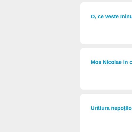
O, ce veste min
Mos Nicolae in c
Urătura nepoțilo