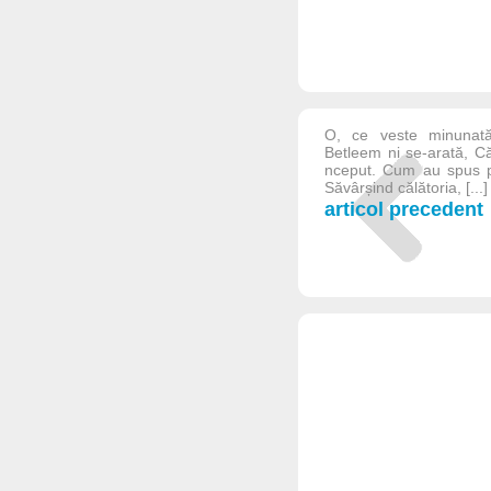
O, ce veste minunată
Betleem ni se-arată, Că
nceput. Cum au spus pr
Săvârșind călătoria, [...]
articol precedent