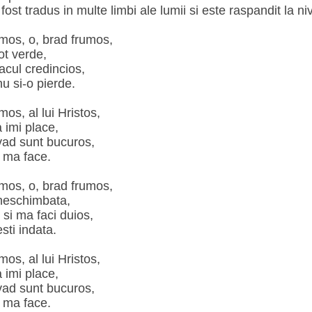
fost tradus in multe limbi ale lumii si este raspandit la ni
umos, o, brad frumos,
ot verde,
acul credincios,
u si-o pierde.
mos, al lui Hristos,
 imi place,
vad sunt bucuros,
a ma face.
umos, o, brad frumos,
neschimbata,
si ma faci duios,
sti indata.
mos, al lui Hristos,
 imi place,
vad sunt bucuros,
a ma face.