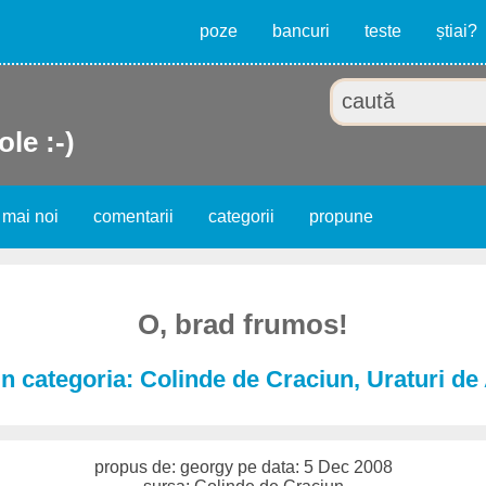
poze
bancuri
teste
știai?
ole :-)
 mai noi
comentarii
categorii
propune
O, brad frumos!
in categoria: Colinde de Craciun, Uraturi d
propus de: georgy pe data: 5 Dec 2008