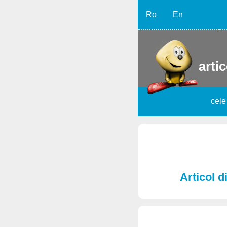
Ro
En
artic
cele
Articol d