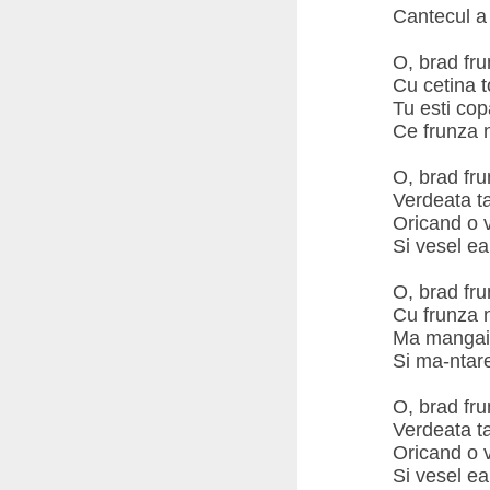
Cantecul a 
O, brad fr
Cu cetina t
Tu esti cop
Ce frunza n
O, brad fru
Verdeata ta
Oricand o 
Si vesel e
O, brad fr
Cu frunza 
Ma mangai 
Si ma-ntare
O, brad fru
Verdeata ta
Oricand o 
Si vesel e