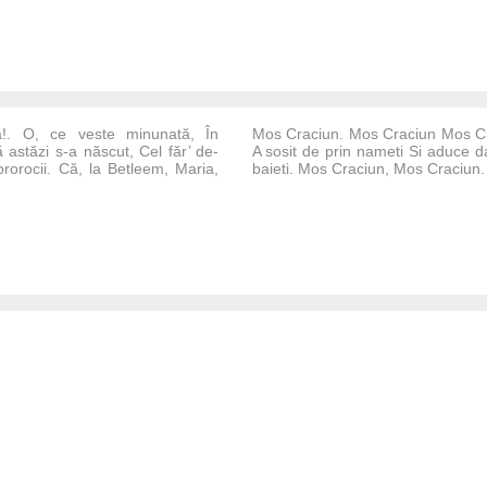
!. O, ce veste minunată, În
Mos Craciun. Mos Craciun Mos Cr
 astăzi s-a născut, Cel făr’ de-
A sosit de prin nameti Si aduce da
orocii. Că, la Betleem, Maria,
baieti. Mos Craciun, Mos Craciun. D