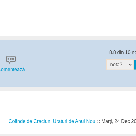
8.8 din 10 n
omentează
Colinde de Craciun, Uraturi de Anul Nou
: : Marți, 24 Dec 