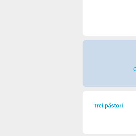
C
Trei păstori