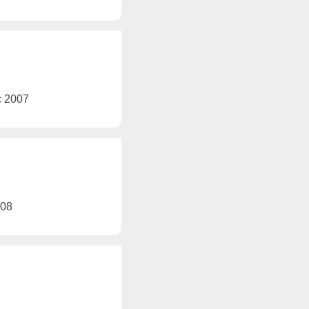
ec 2007
008