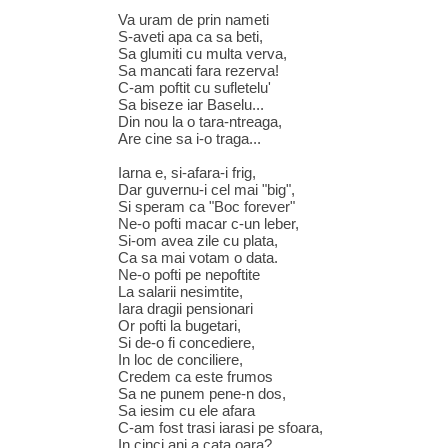
Va uram de prin nameti
S-aveti apa ca sa beti,
Sa glumiti cu multa verva,
Sa mancati fara rezerva!
C-am poftit cu sufletelu'
Sa biseze iar Baselu...
Din nou la o tara-ntreaga,
Are cine sa i-o traga...
Iarna e, si-afara-i frig,
Dar guvernu-i cel mai "big",
Si speram ca "Boc forever"
Ne-o pofti macar c-un leber,
Si-om avea zile cu plata,
Ca sa mai votam o data.
Ne-o pofti pe nepoftite
La salarii nesimtite,
Iara dragii pensionari
Or pofti la bugetari,
Si de-o fi concediere,
In loc de conciliere,
Credem ca este frumos
Sa ne punem pene-n dos,
Sa iesim cu ele afara
C-am fost trasi iarasi pe sfoara,
In cinci ani a cata oara?