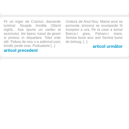
Fii un inger de Craciun, daruieste
Uratura de Anul Nou. Maine anul se
lumina!. Noapte linistita (Silent
porneste, jinisorul se scumpeste Si
night)... Asa spune un cantec al
incepem a ura, Pe la case a turna!
sezonului. Imi lipesc nasul de geam
Banca-i grea, Paharu-i mare,
si privesc in departare. Totul este
Semne bune anu' are! Semne bune
alb. Patura de nea s-a asternut usor,
de belsug, [...]
linistit, peste oras. Podoabele [...]
articol următor
articol precedent