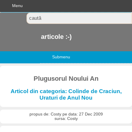
Menu
articole :-)
Submenu
Plugusorul Noului An
Articol din categoria: Colinde de Craciun,
Uraturi de Anul Nou
propus de: Costy pe data: 27 Dec 2009
sursa: Costy