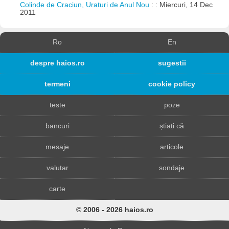
Colinde de Craciun, Uraturi de Anul Nou
: : Miercuri, 14 Dec
2011
Ro
En
despre haios.ro
sugestii
termeni
cookie policy
teste
poze
bancuri
știați că
mesaje
articole
valutar
sondaje
carte
© 2006 - 2026 haios.ro