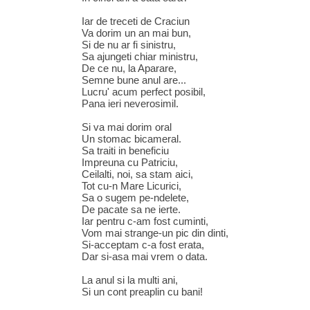
Iar de treceti de Craciun
Va dorim un an mai bun,
Si de nu ar fi sinistru,
Sa ajungeti chiar ministru,
De ce nu, la Aparare,
Semne bune anul are...
Lucru' acum perfect posibil,
Pana ieri neverosimil.
Si va mai dorim oral
Un stomac bicameral.
Sa traiti in beneficiu
Impreuna cu Patriciu,
Ceilalti, noi, sa stam aici,
Tot cu-n Mare Licurici,
Sa o sugem pe-ndelete,
De pacate sa ne ierte.
Iar pentru c-am fost cuminti,
Vom mai strange-un pic din dinti,
Si-acceptam c-a fost erata,
Dar si-asa mai vrem o data.
La anul si la multi ani,
Si un cont preaplin cu bani!