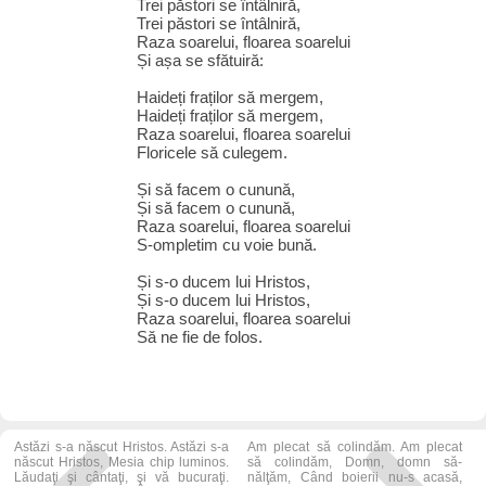
Trei păstori se întâlniră,
Trei păstori se întâlniră,
Raza soarelui, floarea soarelui
Și așa se sfătuiră:
Haideți fraților să mergem,
Haideți fraților să mergem,
Raza soarelui, floarea soarelui
Floricele să culegem.
Și să facem o cunună,
Și să facem o cunună,
Raza soarelui, floarea soarelui
S-ompletim cu voie bună.
Și s-o ducem lui Hristos,
Și s-o ducem lui Hristos,
Raza soarelui, floarea soarelui
Să ne fie de folos.
Astăzi s-a născut Hristos. Astăzi s-a
Am plecat să colindăm. Am plecat
născut Hristos, Mesia chip luminos.
să colindăm, Domn, domn să-
Lăudaţi şi cântaţi, şi vă bucuraţi.
nălţăm, Când boierii nu-s acasă,