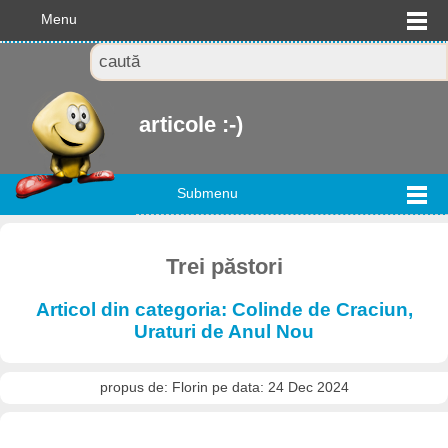
Menu
articole :-)
Submenu
Trei păstori
Articol din categoria: Colinde de Craciun,
Uraturi de Anul Nou
propus de: Florin pe data: 24 Dec 2024