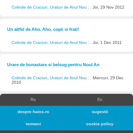
Colinde de Craciun, Uraturi de Anul Nou
: : Joi, 29 Nov 2012
Un altfel de Aho, Aho, copii si frati!
Colinde de Craciun, Uraturi de Anul Nou
: : Joi, 1 Dec 2011
Urare de bunastare si belsug pentru Noul An
Colinde de Craciun, Uraturi de Anul Nou
: : Miercuri, 29 Dec
2010
Ro
En
despre haios.ro
sugestii
termeni
cookie policy