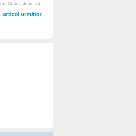
oare, Domn, domn să-
articol următor