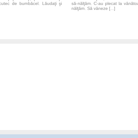
 scutec de bumbăcel. Lăudaţi şi
să-nălţăm. C-au plecat la vânăt
nălţăm. Să vâneze [...]