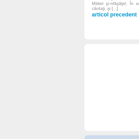
Mititel şi-nfăşăţel, În
cântaţi, şi [...]
articol precedent