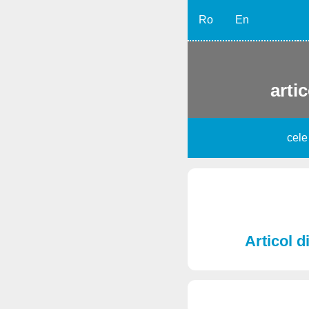
Ro
En
artic
cele
Articol d