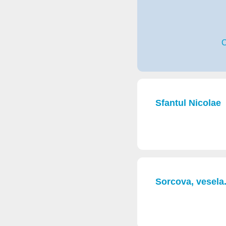
C
Sfantul Nicolae
Sorcova, vesela.