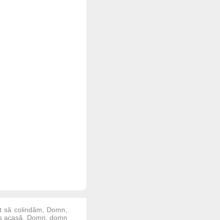
t să colindăm, Domn,
-s acasă, Domn, domn