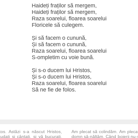
Haideți fraților să mergem,
Haideți fraților să mergem,
Raza soarelui, floarea soarelui
Floricele să culegem.
Și să facem o cunună,
Și să facem o cunună,
Raza soarelui, floarea soarelui
S-ompletim cu voie bună.
Și s-o ducem lui Hristos,
Și s-o ducem lui Hristos,
Raza soarelui, floarea soarelui
Să ne fie de folos.
tos. Astăzi s-a născut Hristos,
Am plecat să colindăm. Am pleca
daţi şi cântaţi, şi vă bucuraţi.
domn să-nălţăm, Când boierii nu