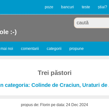
poze
bancuri
teste
știai?
ole :-)
 mai noi
comentarii
categorii
propune
Trei păstori
in categoria: Colinde de Craciun, Uraturi d
propus de: Florin pe data: 24 Dec 2024