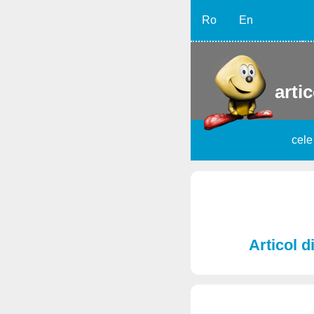
Ro
En
artic
cele
Articol d