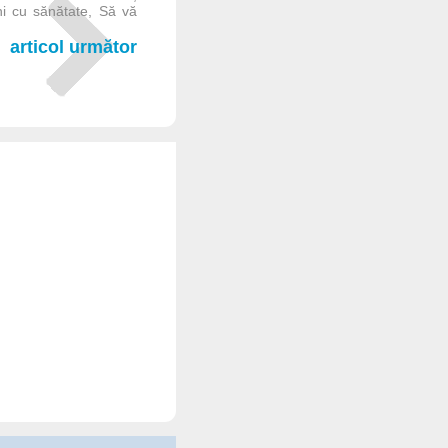
ni cu sănătate, Să vă
articol următor