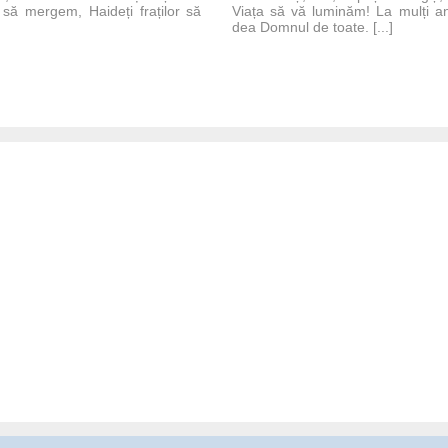
or să mergem, Haideți fraților să
Viața să vă luminăm! La mulți a
dea Domnul de toate. [...]