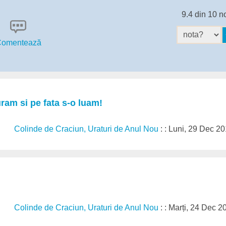
9.4 din 10 n
omentează
ram si pe fata s-o luam!
Colinde de Craciun, Uraturi de Anul Nou
: : Luni, 29 Dec 2
Colinde de Craciun, Uraturi de Anul Nou
: : Marți, 24 Dec 