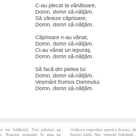
C-au plecat la vânătoare,
Domn, domn să-nălţăm.
Să vâneze căprioare,
Domn, domn să-nălţăm.
Căprioare n-au vânat,
Domn, domn să-nălţăm.
Ci-au vânat un iepuraş,
Domn, domn să-nălţăm.
Să facă din pielea lui
Domn, domn să-nălţăm.
Veșmânt frumos Domnului.
Domn, domn să-nălţăm.
ri se întâlniră, Trei păstori se
Urătura nepoților pentru bunici, 
ui, floarea soarelui Și așa se
bunici iubiți, Noi, nepoții îndrăgiț