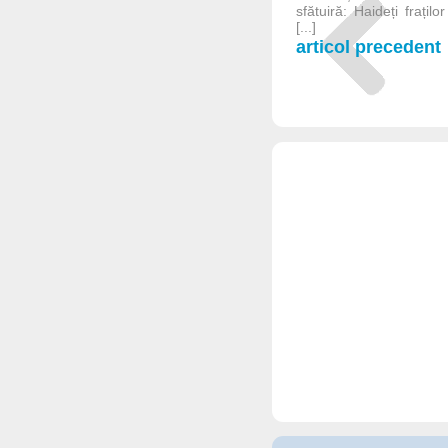
sfătuiră: Haideți frațil
[...]
articol precedent