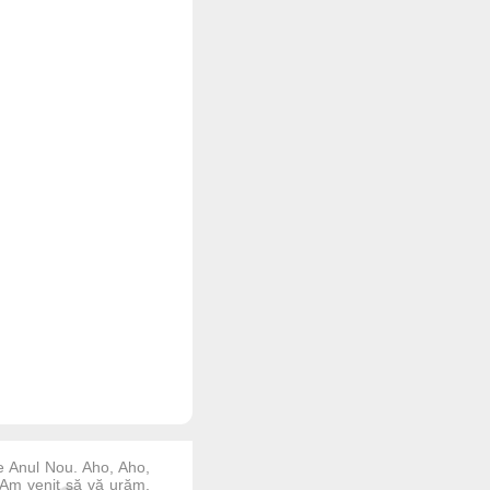
de Anul Nou. Aho, Aho,
i, Am venit să vă urăm,