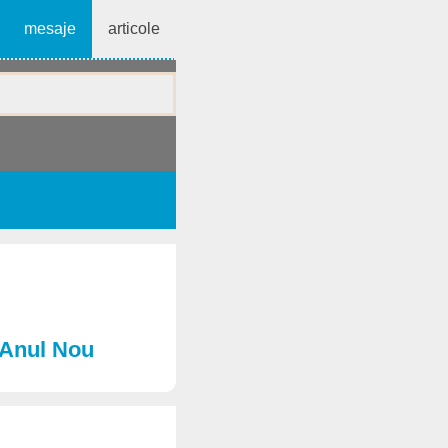
mesaje
articole
e Anul Nou