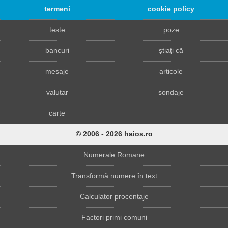
termeni
cookie policy
teste
poze
bancuri
știați că
mesaje
articole
valutar
sondaje
carte
© 2006 - 2026 haios.ro
Numerale Romane
Transformă numere în text
Calculator procentaje
Factori primi comuni