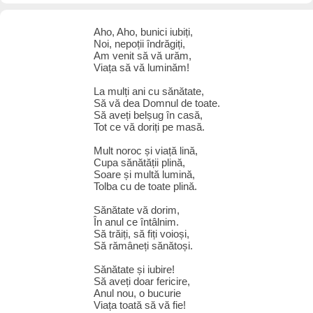
Aho, Aho, bunici iubiți,
Noi, nepoții îndrăgiți,
Am venit să vă urăm,
Viața să vă luminăm!
La mulți ani cu sănătate,
Să vă dea Domnul de toate.
Să aveți belșug în casă,
Tot ce vă doriți pe masă.
Mult noroc și viață lină,
Cupa sănătății plină,
Soare și multă lumină,
Tolba cu de toate plină.
Sănătate vă dorim,
În anul ce întâlnim.
Să trăiți, să fiți voioși,
Să rămâneți sănătoși.
Sănătate și iubire!
Să aveți doar fericire,
Anul nou, o bucurie
Viața toată să vă fie!