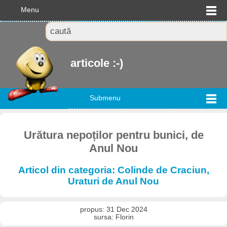
Menu
articole :-)
Submenu
Urătura nepoților pentru bunici, de
Anul Nou
Articol din categoria: Colinde de Craciun,
Uraturi de Anul Nou
propus: 31 Dec 2024
sursa: Florin