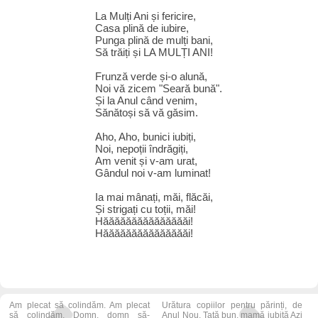
La Mulți Ani și fericire,
Casa plină de iubire,
Punga plină de mulți bani,
Să trăiți și LA MULȚI ANI!
Frunză verde și-o alună,
Noi vă zicem "Seară bună".
Și la Anul când venim,
Sănătoși să vă găsim.
Aho, Aho, bunici iubiți,
Noi, nepoții îndrăgiți,
Am venit și v-am urat,
Gândul noi v-am luminat!
Ia mai mânați, măi, flăcăi,
Și strigați cu toții, măi!
Hăăăăăăăăăăăăăăăi!
Hăăăăăăăăăăăăăăăi!
Am plecat să colindăm. Am plecat
Urătura copiilor pentru părinți, de
să colindăm, Domn, domn să-
Anul Nou. Tată bun, mamă iubită Azi