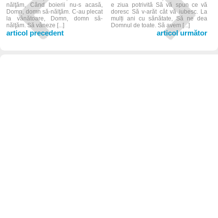
nălţăm, Când boierii nu-s acasă,
e ziua potrivită Să vă spun ce vă
Domn, domn să-nălţăm. C-au plecat
doresc Să v-arăt cât vă iubesc. La
la vânătoare, Domn, domn să-
mulți ani cu sănătate, Să ne dea
nălţăm. Să vâneze [...]
Domnul de toate. Să avem [...]
articol precedent
articol următor