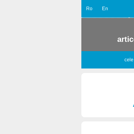
Ro
En
artic
cele