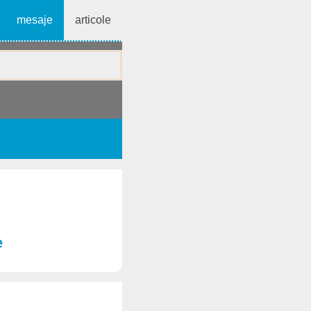
mesaje
articole
e