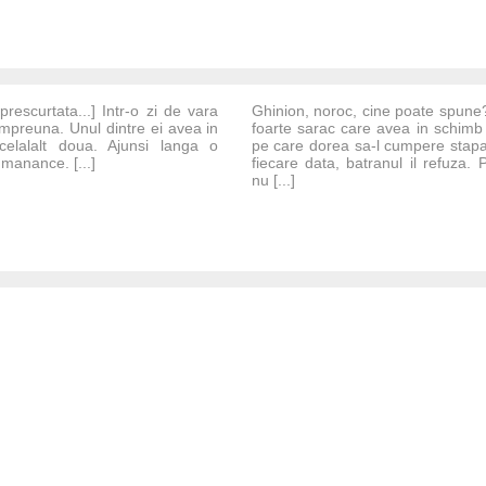
 prescurtata...] Intr-o zi de vara
Ghinion, noroc, cine poate spune?
impreuna. Unul dintre ei avea in
foarte sarac care avea in schimb 
r celalalt doua. Ajunsi langa o
pe care dorea sa-l cumpere stapan
manance. [...]
fiecare data, batranul il refuza.
nu [...]