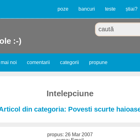
poze
bancuri
teste
știai?
ole :-)
 mai noi
comentarii
categorii
propune
Intelepciune
Articol din categoria: Povesti scurte haioas
propus: 26 Mar 2007