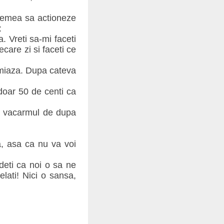
vremea sa actioneze
:
. Vreti sa-mi faceti
ecare zi si faceti ce
 amiaza. Dupa cateva
doar 50 de centi ca
ua vacarmul de dupa
a, asa ca nu va voi
eti ca noi o sa ne
lati! Nici o sansa,