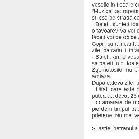
veselie in fiecare 
"Muzica" se repeta
si iese pe strada ca
- Baieti, sunteti f
o favoare? Va voi da
faceti voi de obicei
Copiii sunt incanta
zile, batranul ii in
- Baieti, am o vest
sa bateti in butoaie
Zgomotosilor nu pr
amiaza.
Dupa cateva zile, b
- Uitati care este
putea da decat 25 
- O amarata de mo
pierdem timpul bat
prietene. Nu mai v
Si astfel batranul s