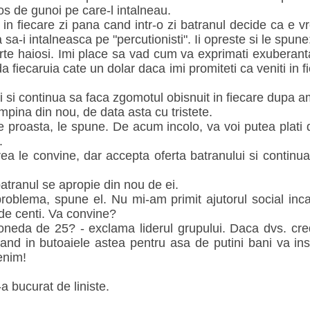
cos de gunoi pe care-l intalneau.
 in fiecare zi pana cand intr-o zi batranul decide ca e 
 sa-i intalneasca pe "percutionisti". Ii opreste si le spune
oarte haiosi. Imi place sa vad cum va exprimati exuberanta
 fiecaruia cate un dolar daca imi promiteti ca veniti in fi
.
ti si continua sa faca zgomotul obisnuit in fiecare dupa
tampina din nou, de data asta cu tristete.
e proasta, le spune. De acum incolo, va voi putea plati 
.
ea le convine, dar accepta oferta batranului si contin
atranul se apropie din nou de ei.
 problema, spune el. Nu mi-am primit ajutorul social inc
de centi. Va convine?
neda de 25? - exclama liderul grupului. Daca dvs. cred
and in butoaiele astea pentru asa de putini bani va inse
enim!
-a bucurat de liniste.