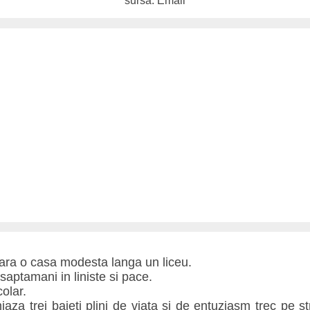
sursa: Email
ara o casa modesta langa un liceu.
saptamani in liniste si pace.
olar.
aza trei baieti plini de viata si de entuziasm trec pe s