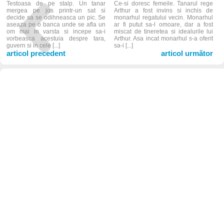
Testoasa de pe stalp. Un tanar
Ce-si doresc femeile. Tanarul rege
mergea pe jos printr-un sat si
Arthur a fost invins si inchis de
decide sa se odihneasca un pic. Se
monarhul regatului vecin. Monarhul
aseaza pe o banca unde se afla un
ar fi putut sa-l omoare, dar a fost
om mai in varsta si incepe sa-i
miscat de tineretea si idealurile lui
vorbeasca acestuia despre tara,
Arthur. Asa incat monarhul s-a oferit
guvern si in cele [...]
sa-i [...]
articol precedent
articol următor