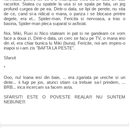
racoritor. Statea cu spatele la usa si se spala pe fata, un jeg
profund curgea de pe ea. Dintr-o data, se lipi de perete, nu stia
de ce, cand si-a ridicat o mana, o panza i se blocase printre
degete, era el... Spider-man. Fericita si nervoasa, a tras o
basina, Spider-man pleca suparat si asfixiat.
Noi, Miki, Ruxi si Nico stateam in pat si ne gandeam ce vom
face a doua zi. Dintr-o data, un cerc se facu pe TV, o mana iesi
din el, era chiar bunica lu Miki (buna). Fericite, noi am impins-o
inapoi si i-am zis "BAFTA LA PESTE".
Sfarsit
*
Ooo, nu! Ioana iesi din baie, ... era zgariata pe ureche si un
dinte... ii fugi pe jos, atunci stiam ca trebuie sa-l prindem, ...
BRB... inca incercam sa facem asta.
SFARSIT! ESTE O POVESTE REALA!!! NU SUNTEM
NEBUNE!!!