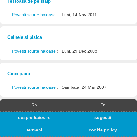
Testoasa de pe stalp
Povesti scurte haioase
: : Luni, 14 Nov 2011
Cainele si pisica
Povesti scurte haioase
: : Luni, 29 Dec 2008
Cinci paini
Povesti scurte haioase
: : Sâmbătă, 24 Mar 2007
Ro
En
despre haios.ro
sugestii
termeni
cookie policy