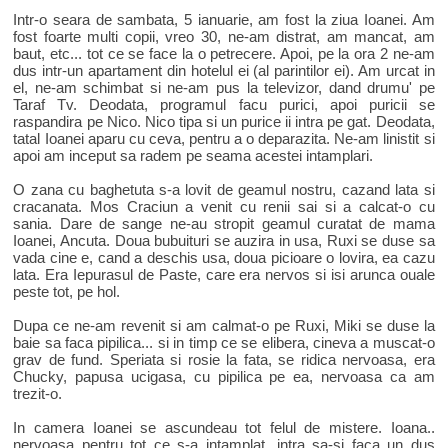
Intr-o seara de sambata, 5 ianuarie, am fost la ziua Ioanei. Am
fost foarte multi copii, vreo 30, ne-am distrat, am mancat, am
baut, etc... tot ce se face la o petrecere. Apoi, pe la ora 2 ne-am
dus intr-un apartament din hotelul ei (al parintilor ei). Am urcat in
el, ne-am schimbat si ne-am pus la televizor, dand drumu' pe
Taraf Tv. Deodata, programul facu purici, apoi puricii se
raspandira pe Nico. Nico tipa si un purice ii intra pe gat. Deodata,
tatal Ioanei aparu cu ceva, pentru a o deparazita. Ne-am linistit si
apoi am inceput sa radem pe seama acestei intamplari.
O zana cu baghetuta s-a lovit de geamul nostru, cazand lata si
cracanata. Mos Craciun a venit cu renii sai si a calcat-o cu
sania. Dare de sange ne-au stropit geamul curatat de mama
Ioanei, Ancuta. Doua bubuituri se auzira in usa, Ruxi se duse sa
vada cine e, cand a deschis usa, doua picioare o lovira, ea cazu
lata. Era Iepurasul de Paste, care era nervos si isi arunca ouale
peste tot, pe hol.
Dupa ce ne-am revenit si am calmat-o pe Ruxi, Miki se duse la
baie sa faca pipilica... si in timp ce se elibera, cineva a muscat-o
grav de fund. Speriata si rosie la fata, se ridica nervoasa, era
Chucky, papusa ucigasa, cu pipilica pe ea, nervoasa ca am
trezit-o.
In camera Ioanei se ascundeau tot felul de mistere. Ioana..
nervoasa pentru tot ce s-a intamplat, intra sa-si faca un dus