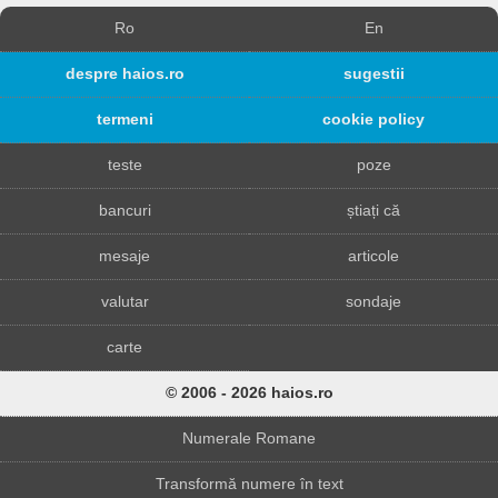
Ro
En
despre haios.ro
sugestii
termeni
cookie policy
teste
poze
bancuri
știați că
mesaje
articole
valutar
sondaje
carte
© 2006 - 2026 haios.ro
Numerale Romane
Transformă numere în text