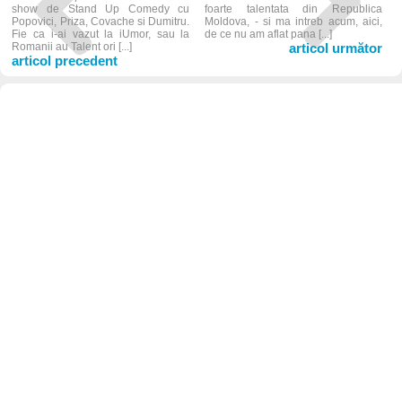
show de Stand Up Comedy cu
foarte talentata din Republica
Popovici, Priza, Covache si Dumitru.
Moldova, - si ma intreb acum, aici,
Fie ca i-ai vazut la iUmor, sau la
de ce nu am aflat pana [...]
Romanii au Talent ori [...]
articol următor
articol precedent