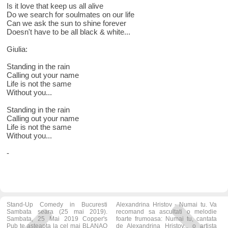
Is it love that keep us all alive
Do we search for soulmates on our life
Can we ask the sun to shine forever
Doesn't have to be all black & white...
Giulia:
Standing in the rain
Calling out your name
Life is not the same
Without you...
Standing in the rain
Calling out your name
Life is not the same
Without you...
-
Stand-Up Comedy in Bucuresti
Alexandrina Hristov - Numai tu. Va
Sambata seara (25 mai 2019).
recomand sa ascultati o melodie
Sambata, 25 Mai 2019 Copper's
foarte frumoasa: Numai tu, cantata
Pub te asteapta la cel mai BLANAO
de Alexandrina Hristov... o artista