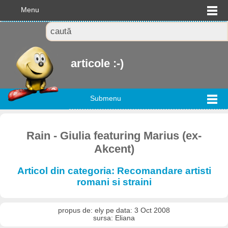
Menu
articole :-)
Submenu
Rain - Giulia featuring Marius (ex-
Akcent)
Articol din categoria: Recomandare artisti
romani si straini
propus de: ely pe data: 3 Oct 2008
sursa: Eliana