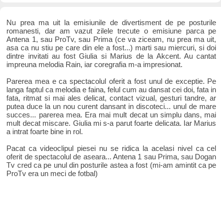
Nu prea ma uit la emisiunile de divertisment de pe posturile
romanesti, dar am vazut zilele trecute o emisiune parca pe
Antena 1, sau ProTv, sau Prima (ce va ziceam, nu prea ma uit,
asa ca nu stiu pe care din ele a fost...) marti sau miercuri, si doi
dintre invitati au fost Giulia si Marius de la Akcent. Au cantat
impreuna melodia Rain, iar coregrafia m-a impresionat.
Parerea mea e ca spectacolul oferit a fost unul de exceptie. Pe
langa faptul ca melodia e faina, felul cum au dansat cei doi, fata in
fata, ritmat si mai ales delicat, contact vizual, gesturi tandre, ar
putea duce la un nou curent dansant in discoteci... unul de mare
succes... parerea mea. Era mai mult decat un simplu dans, mai
mult decat miscare. Giulia mi s-a parut foarte delicata. Iar Marius
a intrat foarte bine in rol.
Pacat ca videoclipul piesei nu se ridica la acelasi nivel ca cel
oferit de spectacolul de aseara... Antena 1 sau Prima, sau Dogan
Tv cred ca pe unul din posturile astea a fost (mi-am amintit ca pe
ProTv era un meci de fotbal)