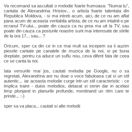
Va recomand sa ascultati o melodie foarte frumoasa: "Numai tu",
cantata de Alexandrina Hristov... o artista foarte talentata din
Republica Moldova, - si ma intreb acum, aici, de ce nu am aflat
pana acum de aceasta veritabila artista, de ce nu am intalnit-o pe
ecranul TV-ului... poate din cauza ca nu prea ma uit la TV, sau
poate din cauza ca posturile noastre sunt mai interesate de stirile
de la ora 17... sau... ?
Oricum, sper ca din ce in ce mai mult sa incepem sa ii auzim
piesele cantate pe canalele de muzica de la noi, si pe buna
dreptate, pentru ca aduce un suflu nou, ceva diferit fata de ceea
ce se canta la noi.
Iata versurile mai jos, cautati melodia pe Google, nu o sa
regretati, Alexandrina are nu doar o voce fabuloasa cat si un stil
autentic... iar aceasta melodie curge intr-un stil caracteristic - ce
implica traire - duios melodios, detasat si senin dar in acelasi
timp plonjand in planurile profunde, mentinand un ritm care te
prinde... :-)
sper sa va placa... cautati si alte melodii