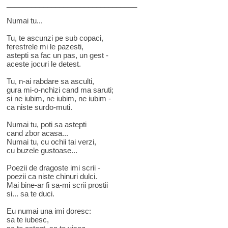
________________________________
Numai tu...
Tu, te ascunzi pe sub copaci,
ferestrele mi le pazesti,
astepti sa fac un pas, un gest -
aceste jocuri le detest.
Tu, n-ai rabdare sa asculti,
gura mi-o-nchizi cand ma saruti;
si ne iubim, ne iubim, ne iubim -
ca niste surdo-muti.
Numai tu, poti sa astepti
cand zbor acasa...
Numai tu, cu ochii tai verzi,
cu buzele gustoase...
Poezii de dragoste imi scrii -
poezii ca niste chinuri dulci.
Mai bine-ar fi sa-mi scrii prostii
si... sa te duci.
Eu numai una imi doresc:
sa te iubesc,