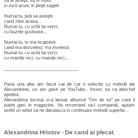
sa te astept, sa te visez
si sa-ti arunc in piept sageti.
Numai tu, poti sa astepti
cand zbor acasa...
Numai tu, cu ochii tai verzi,
cu buzele gustoase...
Numai tu, tu ma-ncalzesti
cand ma dezvelesc ma invelesti.
Numai tu, cu ochii tai verzi,
cu mainile reci, cu mainile reci...
______________________________
Pana una alta, am facut cat de cat o selectie cu melodii ale
Alexandrinei, ce am gasit pe YouTube.. Incerc sa va deschid
apetitul..
Alexandrina tocmai si-a lansat albumul "Om de lut" pe care il
puteti gasi in magazine. Va recomand sa-l cumparati, ajutam
astfel un artist sa ne daruiasca in continuare melodii superbe...
Alexandrina Hristov - De cand ai plecat