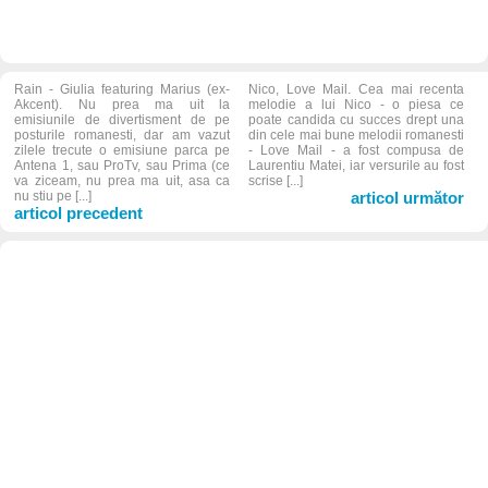
Rain - Giulia featuring Marius (ex-
Nico, Love Mail. Cea mai recenta
Akcent). Nu prea ma uit la
melodie a lui Nico - o piesa ce
emisiunile de divertisment de pe
poate candida cu succes drept una
posturile romanesti, dar am vazut
din cele mai bune melodii romanesti
zilele trecute o emisiune parca pe
- Love Mail - a fost compusa de
Antena 1, sau ProTv, sau Prima (ce
Laurentiu Matei, iar versurile au fost
va ziceam, nu prea ma uit, asa ca
scrise [...]
nu stiu pe [...]
articol următor
articol precedent