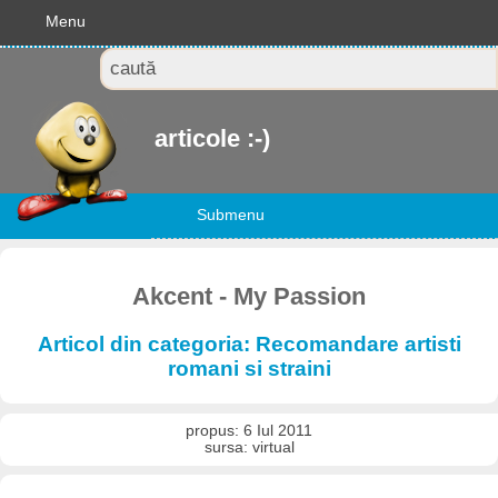
Menu
articole :-)
Submenu
Akcent - My Passion
Articol din categoria: Recomandare artisti
romani si straini
propus: 6 Iul 2011
sursa: virtual