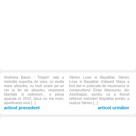
Andreea Balan - Trippin'. Iata o
Stereo Love si Bayatilar. Stereo
melodie superba de vara, cu multa
Love si Bayatilar. Edward Maya a
mare albastra, cu mult soare pe un
fost dat in judecata de muzicianul si
cer la fel de albastru, respirand
compozitorul Eldar Mansurov, din
libertate si optimism... o piesa
Azerbaijan, pentru ca a folosit
aparuta in 2010, daca nu ma insel,
refrenul melodiei Bayatilar pentru a
apartinand unui [...]
realiza Stereo [...]
articol precedent
articol următor