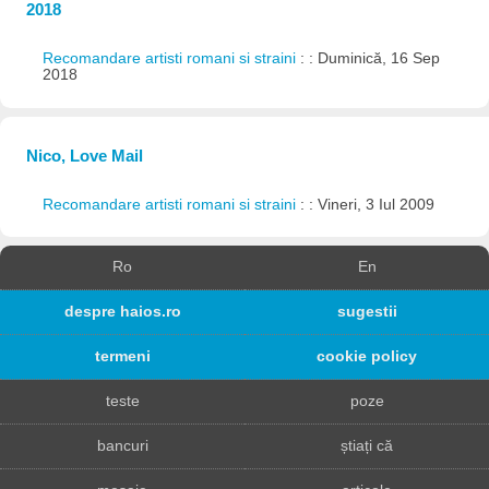
2018
Recomandare artisti romani si straini
: : Duminică, 16 Sep
2018
Nico, Love Mail
Recomandare artisti romani si straini
: : Vineri, 3 Iul 2009
Ro
En
despre haios.ro
sugestii
termeni
cookie policy
teste
poze
bancuri
știați că