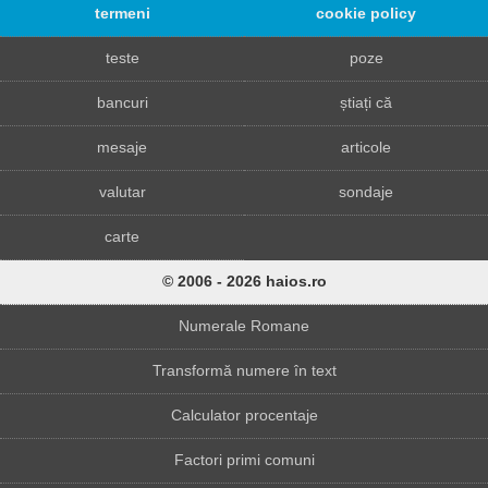
termeni
cookie policy
teste
poze
bancuri
știați că
mesaje
articole
valutar
sondaje
carte
© 2006 - 2026 haios.ro
Numerale Romane
Transformă numere în text
Calculator procentaje
Factori primi comuni