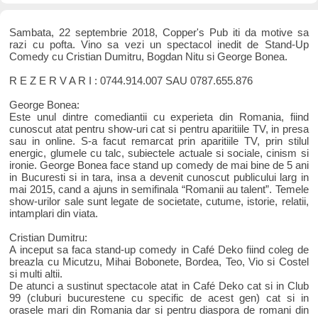
Sambata, 22 septembrie 2018, Copper's Pub iti da motive sa
razi cu pofta. Vino sa vezi un spectacol inedit de Stand-Up
Comedy cu Cristian Dumitru, Bogdan Nitu si George Bonea.
R E Z E R V A R I : 0744.914.007 SAU 0787.655.876
George Bonea:
Este unul dintre comediantii cu experieta din Romania, fiind
cunoscut atat pentru show-uri cat si pentru aparitiile TV, in presa
sau in online. S-a facut remarcat prin aparitiile TV, prin stilul
energic, glumele cu talc, subiectele actuale si sociale, cinism si
ironie. George Bonea face stand up comedy de mai bine de 5 ani
in Bucuresti si in tara, insa a devenit cunoscut publicului larg in
mai 2015, cand a ajuns in semifinala “Romanii au talent”. Temele
show-urilor sale sunt legate de societate, cutume, istorie, relatii,
intamplari din viata.
Cristian Dumitru:
A inceput sa faca stand-up comedy in Café Deko fiind coleg de
breazla cu Micutzu, Mihai Bobonete, Bordea, Teo, Vio si Costel
si multi altii.
De atunci a sustinut spectacole atat in Café Deko cat si in Club
99 (cluburi bucurestene cu specific de acest gen) cat si in
orasele mari din Romania dar si pentru diaspora de romani din