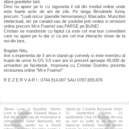
afara granitelor tarii.
Desi nu apare pe tv cu siguranta il stii din mediul online unde
este foarte activ de ani de zile. Pe langa filmuletele funny
precum: “Luati oncur (parodie hemoroeasy); Maicador, Muncitori
intelectuali, etc pe canalul sau de youtube poti vedea si emisiuni
online precum Mi-e Foame! sau FARSE pe BUNE!
Cristian se mandreste cu faptul ca este cel mai bun comediant
care nu apare pe tv dar si ca are cel mai interactiv show de la
noi din tara.
Bogdan Nitu,
Are o experienta de 3 ani in stand-up comedy si este membru al
trupei de umor hi OS 3.0 care are in prezent aproape 40,000 de
urmaritori pe facebook. Impreuna cu Cristian Dumitru prezinta
emisiunea online “Mi-e Foame!”
R E Z E R V A R I : 0744.914.007 SAU 0787.655.876
Stereo Love si Bayatilar. Stereo
Stand-Up Comedy Bucuresti Vineri
Love si Bayatilar. Edward Maya a
21 Septembrie. Vineri, 21
fost dat in judecata de muzicianul si
septembrie Club 16 te invita din nou
compozitorul Eldar Mansurov, din
sa razi cu pofta la un show de
Azerbaijan, pentru ca a folosit
stand-up comedy. Vinovati pentru