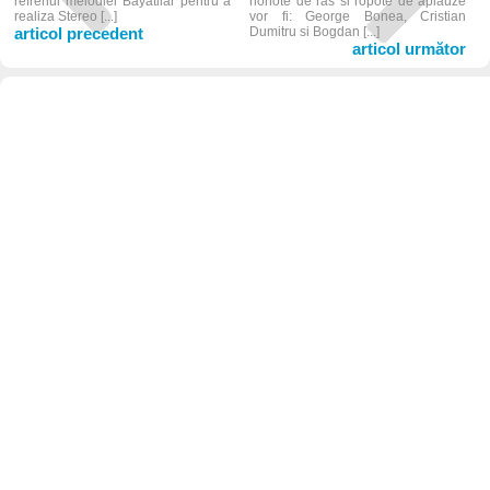
refrenul melodiei Bayatilar pentru a
hohote de ras si ropote de aplauze
realiza Stereo [...]
vor fi: George Bonea, Cristian
articol precedent
Dumitru si Bogdan [...]
articol următor