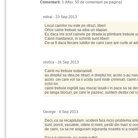
Comentarii:
3 (Max. 50 de comentarii pe pagina)
mihai - 23 Sep 2013
Locul cainilor nu este pe strazi, liberi.
Orice caine trebuie sa aiba un stapan.
Eu daca imi scot cainele pe strada la plimbare trebuie sa-
Cainii maidanezi, in schimb sunt liberi!
Ce-ar fi daca fiecare iubitor de caini care are curte ar ad
viorica - 16 Sep 2013
Cainii nu trebuie eutanasiati.
au dreptul sa stea pe strazi, e dreptul lor, acolo s-au nasc
acolo. cei care vor sa ii ucida sunt niste criminali. cainii au
ochii lor.
cainii trebuie ingrijiti sau macar lasati-i in pace sa se 
pe langa blocuri, pe care le pazesc, suntem destui cei
George - 9 Sep 2013
Deci, ca sa recapitulam: ucidem fara nicio problema ani
sunt: porcii, vacutele, oitele si mieii, pestii din mari si
de caini, ca sa ne asiguram siguranta noastra si a copiiil
Daca ii omoram, nu avem suflet.