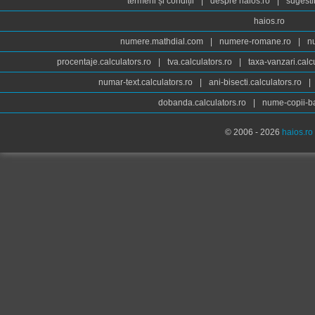
termeni și condiții
|
despre haios.ro
|
sugesti
haios.ro
numere.mathdial.com
|
numere-romane.ro
|
n
procentaje.calculators.ro
|
tva.calculators.ro
|
taxa-vanzari.calc
numar-text.calculators.ro
|
ani-bisecti.calculators.ro
|
dobanda.calculators.ro
|
nume-copii-ba
© 2006 - 2026
haios.ro