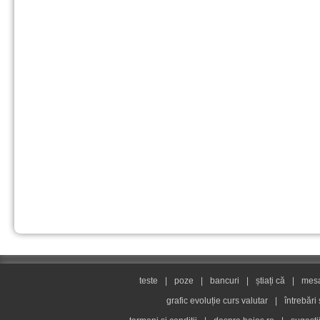
teste
|
poze
|
bancuri
|
știați că
|
mesaj
grafic evoluție curs valutar
|
întrebări