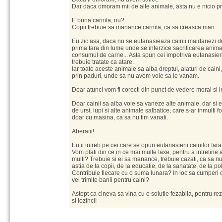
Dar daca omoram mii de alte animale, asta nu e nicio pr
E buna carnita, nu?
Copii trebuie sa manance carnita, ca sa creasca mari.
Eu zic asa, daca nu se eutanasieaza cainii maidanezi de
prima tara din lume unde se interzice sacrificarea anim
consumul de carne... Asta spun cei impotriva eutanasierii
trebuie tratate ca atare.
Iar toate aceste animale sa aiba dreptul, alaturi de caini
prin paduri, unde sa nu avem voie sa le vanam.
Doar atunci vom fi corecti din punct de vedere moral si 
Doar cainii sa aiba voie sa vaneze alte animale, dar si ei
de ursi, lupi si alte animale salbatice, care s-ar inmulti f
doar cu masina, ca sa nu fim vanati.
Aberatii!
Eu ii intreb pe cei care se opun eutanasierii cainilor far
Vom plati din ce in ce mai multe taxe, pentru a intretine a
multi? Trebuie si ei sa manance, trebuie cazati, ca sa n
astia de la copii, de la educatie, de la sanatate, de la p
Contribuie fiecare cu o suma lunara? In loc sa cumperi o 
vei trimite banii pentru caini?
Astept ca cineva sa vina cu o solutie fezabila, pentru r
si lozinci!