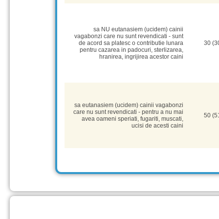
sa NU eutanasiem (ucidem) cainii
vagabonzi care nu sunt revendicati - sunt
de acord sa platesc o contributie lunara
30 (3
pentru cazarea in padocuri, sterlizarea,
hranirea, ingrijirea acestor caini
sa eutanasiem (ucidem) cainii vagabonzi
care nu sunt revendicati - pentru a nu mai
50 (5
avea oameni speriati, fugariti, muscati,
ucisi de acesti caini