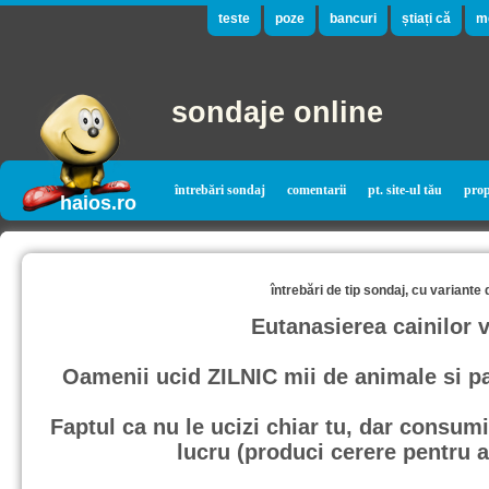
teste
poze
bancuri
știați că
m
sondaje online
întrebări sondaj
comentarii
pt. site-ul tău
pro
haios.ro
întrebări de tip sondaj, cu variante
Eutanasierea cainilor 
Oamenii ucid ZILNIC mii de animale si p
Faptul ca nu le ucizi chiar tu, dar consum
lucru (produci cerere pentru a