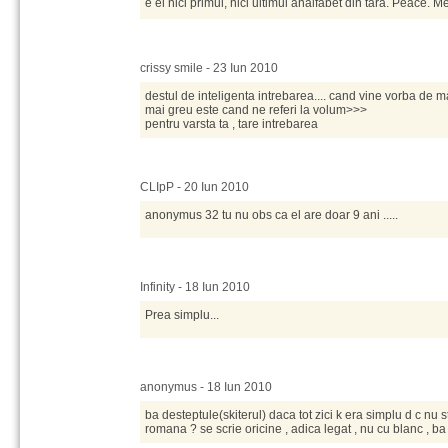
e el nici primul, nici ultimul analfabet din tara. Peace. 
crissy smile - 23 Iun 2010
destul de inteligenta intrebarea.... cand vine vorba de ma
mai greu este cand ne referi la volum>>>
pentru varsta ta , tare intrebarea
CLIpP - 20 Iun 2010
anonymus 32 tu nu obs ca el are doar 9 ani .....
Infinity - 18 Iun 2010
Prea simplu...
anonymus - 18 Iun 2010
ba desteptule(skiterul) daca tot zici k era simplu d c nu s
romana ? se scrie oricine , adica legat , nu cu blanc , ba 