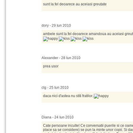
sunt la fel deoarece au aceiasi greutate
dory - 29 Iun 2010
ambele sunt la fel deoarece amandoua au aceiasi greut
Alexander - 28 Iun 2010
prea usor
clg - 25 Iun 2010
daca nici d'astea nu stiti fratilor..
Diana - 24 Iun 2010
Cate persoane inculte! Ce conversatii puerile si ce oam
place sa se considere) se pun la minte unor copii. Si da