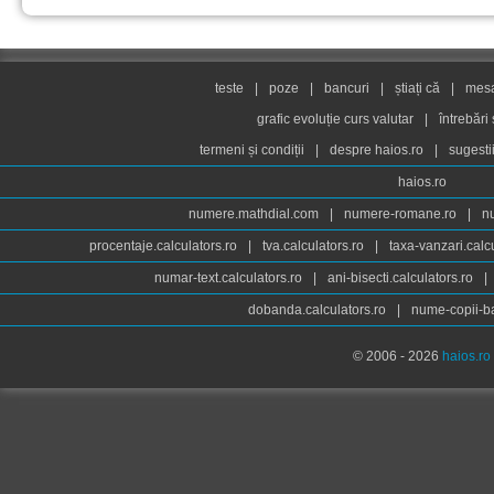
teste
|
poze
|
bancuri
|
știați că
|
mesaj
grafic evoluție curs valutar
|
întrebări
termeni și condiții
|
despre haios.ro
|
sugesti
haios.ro
numere.mathdial.com
|
numere-romane.ro
|
n
procentaje.calculators.ro
|
tva.calculators.ro
|
taxa-vanzari.calc
numar-text.calculators.ro
|
ani-bisecti.calculators.ro
|
dobanda.calculators.ro
|
nume-copii-ba
© 2006 - 2026
haios.ro