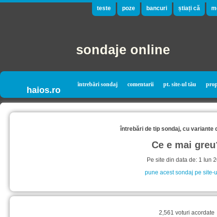
teste
poze
bancuri
știați că
m
sondaje online
întrebări sondaj
comentarii
pt. site-ul tău
pro
haios.ro
întrebări de tip sondaj, cu variante
Ce e mai greu
Pe site din data de: 1 Iun 
pune acest sondaj pe site-u
2,561 voturi acordate