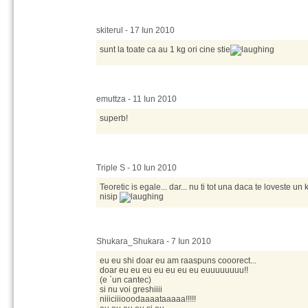
skiterul - 17 Iun 2010
sunt la toate ca au 1 kg ori cine stie
emuttza - 11 Iun 2010
superb!
Triple S - 10 Iun 2010
Teoretic is egale... dar... nu ti tot una daca te loveste 
nisip
Shukara_Shukara - 7 Iun 2010
eu eu shi doar eu am raaspuns cooorect...
doar eu eu eu eu eu eu eu euuuuuuuu!!
(e `un cantec)
si nu voi greshiiii
niiiciiiooodaaaataaaaa!!!!!