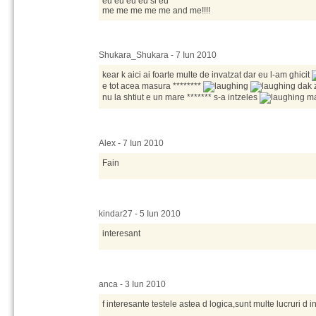
eu eu eu eu si eu
me me me me me and me!!!!
Shukara_Shukara - 7 Iun 2010
kear k aici ai foarte multe de invatzat dar eu l-am ghicit
e tot acea masura ********
dak 
nu la shtiut e un mare ******* s-a intzeles
ma
Alex - 7 Iun 2010
Fain
kindar27 - 5 Iun 2010
interesant
anca - 3 Iun 2010
f interesante testele astea d logica,sunt multe lucruri d in