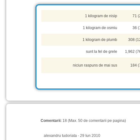
1 kilogram de nisip
71 (
1 kilogram de osmiu
36 (
1 kilogram de plumb
308 (1
sunt la fel de grele
1,962 (7
niciun raspuns de mai sus
184 (
Comentarii:
18 (Max. 50 de comentarii pe pagina)
alexandru tudoriata - 29 Iun 2010