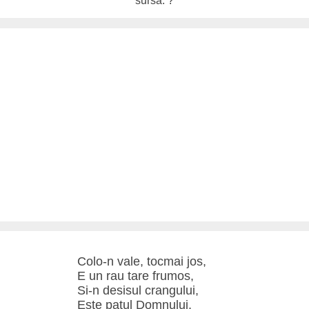
sursa: ?
Colo-n vale, tocmai jos,
E un rau tare frumos,
Si-n desisul crangului,
Este patul Domnului,