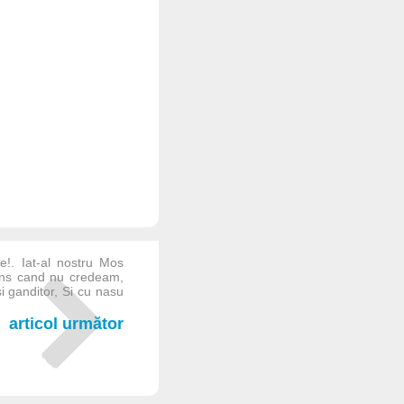
e!. Iat-al nostru Mos
ajuns cand nu credeam,
 ganditor, Si cu nasu
articol următor