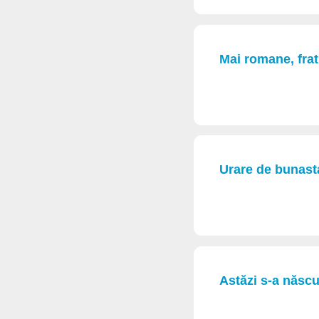
Mai romane, frat
Urare de bunast
Astăzi s-a născu