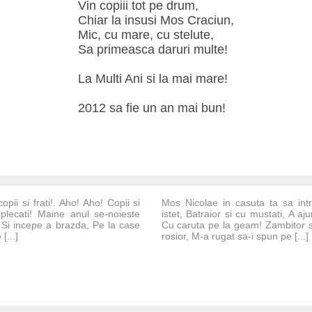
Vin copiii tot pe drum,
Chiar la insusi Mos Craciun,
Mic, cu mare, cu stelute,
Sa primeasca daruri multe!
La Multi Ani si la mai mare!
2012 sa fie un an mai bun!
opii si frati!. Aho! Aho! Copii si
Mos Nicolae in casuta ta sa intr
u plecati! Maine anul se-noieste
istet, Batraior si cu mustati, A 
 Si incepe a brazda, Pe la case
Cu caruta pe la geam! Zambitor si
[...]
rosior, M-a rugat sa-i spun pe [...]