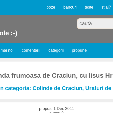
poze
bancuri
teste
știai?
ole :-)
 mai noi
comentarii
categorii
propune
nda frumoasa de Craciun, cu Iisus Hr
in categoria: Colinde de Craciun, Uraturi d
propus: 1 Dec 2011