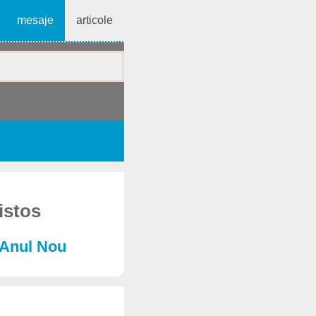
mesaje
articole
istos
e Anul Nou