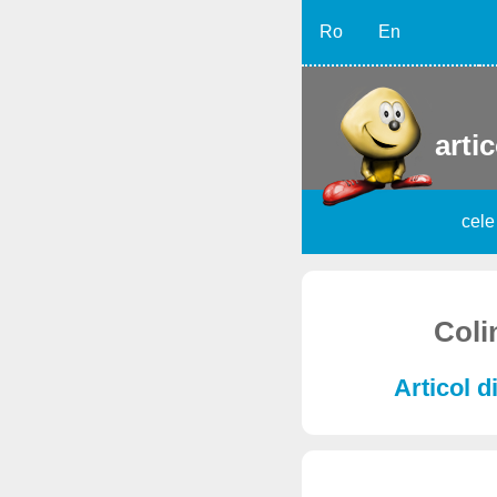
Ro
En
artic
cele
Coli
Articol d