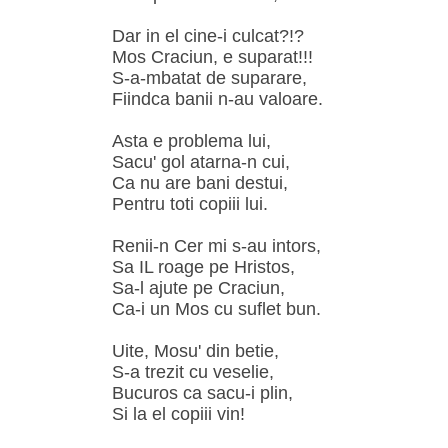
Dar in el cine-i culcat?!?
Mos Craciun, e suparat!!!
S-a-mbatat de suparare,
Fiindca banii n-au valoare.
Asta e problema lui,
Sacu' gol atarna-n cui,
Ca nu are bani destui,
Pentru toti copiii lui.
Renii-n Cer mi s-au intors,
Sa IL roage pe Hristos,
Sa-l ajute pe Craciun,
Ca-i un Mos cu suflet bun.
Uite, Mosu' din betie,
S-a trezit cu veselie,
Bucuros ca sacu-i plin,
Si la el copiii vin!