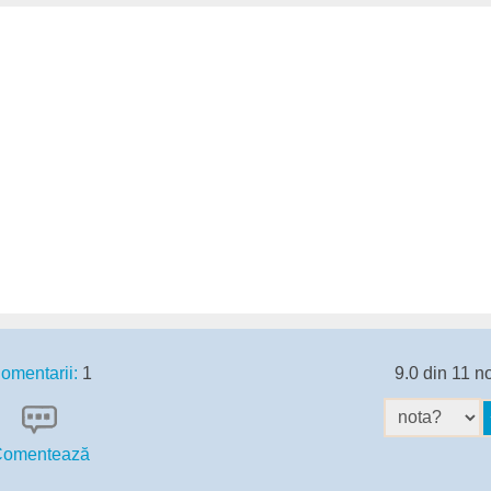
omentarii:
1
9.0 din 11 n
omentează